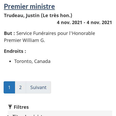
Premier ministre
Trudeau, Justin (Le très hon.)
4 nov. 2021 - 4 nov. 2021
But :
Service Funéraires pour l'Honorable
Premier William G.
Endroits :
Toronto, Canada
1
(current)
2
(current)
Suivant
Go
Aller
Aller
to
à
à
page
1
1
2
Filtres