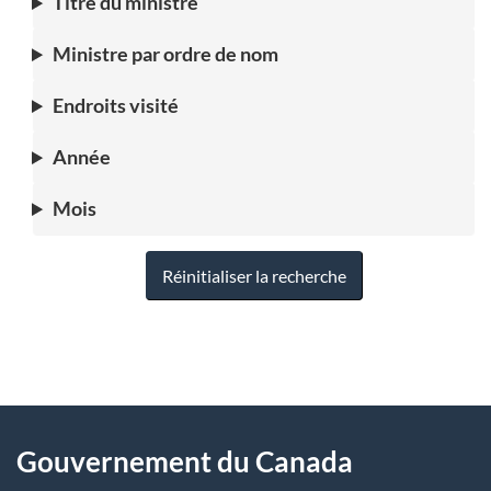
Titre du ministre
Ministre par ordre de nom
Endroits visité
Année
Mois
Réinitialiser la recherche
"
D
À
é
propos
Gouvernement du Canada
t