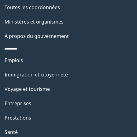
de
a
Toutes les coordonnées
ce
i
site
Ministères et organismes
l
s
À propos du gouvernement
d
e
Thèmes
Emplois
l
et
a
Immigration et citoyenneté
sujets
p
Voyage et tourisme
a
g
Entreprises
e
Prestations
"
Santé