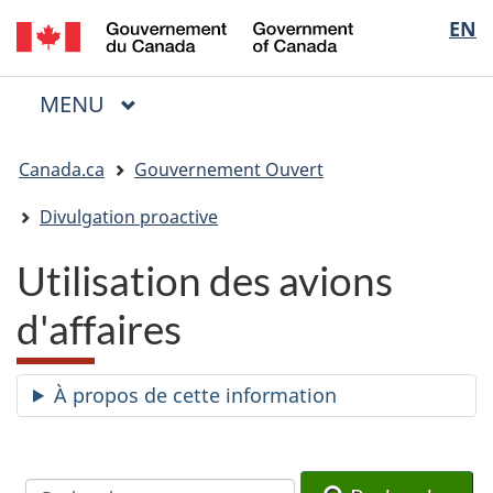
/
Sélectio
EN
Passer
Passer
Passer
Government
au
à
à
de
of
contenu
« Au
la
la
Canada
MENU
PRINCIPAL
principal
sujet
version
Menu
langue
du
HTML
Vous
gouvernement »
simplifiée
Canada.ca
Gouvernement Ouvert
êtes
ici
Divulgation proactive
:
Utilisation des avions
d'affaires
À propos de cette information
Recherche
Recherche