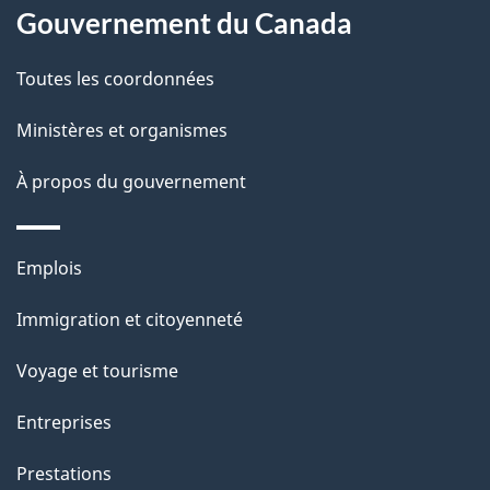
é
propos
Gouvernement du Canada
t
de
a
Toutes les coordonnées
ce
i
site
Ministères et organismes
l
s
À propos du gouvernement
d
e
Thèmes
Emplois
l
et
a
Immigration et citoyenneté
sujets
p
Voyage et tourisme
a
g
Entreprises
e
Prestations