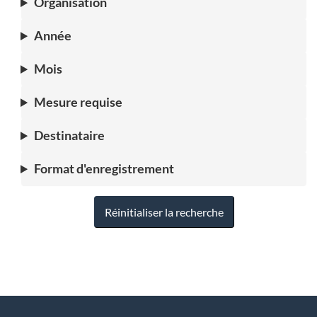
Organisation
Année
Mois
Mesure requise
Destinataire
Format d'enregistrement
Réinitialiser la recherche
"
D
À