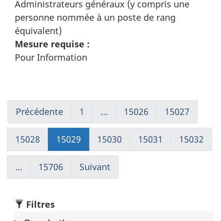
Administrateurs généraux (y compris une
personne nommée à un poste de rang
équivalent)
Mesure requise :
Pour Information
Précédente
Go
1
(current)
…
15026
Go
15027
Go
to
Aller
to
to
page
à
page
page
15028
Go
15029
Go
15030
Go
15031
Go
15032
Go
15028
1
15026
15027
to
to
to
to
to
page
page
page
page
pag
…
15706
(current)
Suivant
Go
15028
15029
15030
15031
150
Aller
to
à
page
1
15030
Filtres