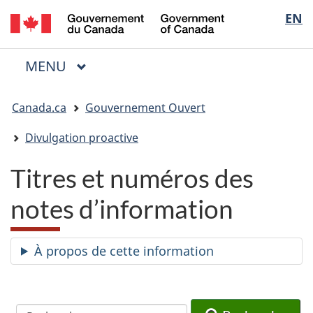
/
Sélectio
EN
Passer
Passer
Passer
Government
au
à
à
de
of
contenu
« Au
la
la
Canada
MENU
PRINCIPAL
principal
sujet
version
Menu
langue
du
HTML
Vous
gouvernement »
simplifiée
Canada.ca
Gouvernement Ouvert
êtes
ici
Divulgation proactive
:
Titres et numéros des
notes d’information
À propos de cette information
Recherche
Recherche