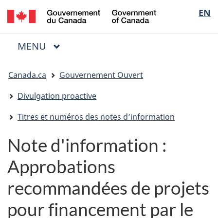
/
Sélectio
EN
Passer
Passer
Passer
Government
au
à
à
de
of
contenu
« Au
la
la
Canada
MENU
PRINCIPAL
principal
sujet
version
Menu
langue
du
HTML
Vous
gouvernement »
simplifiée
Canada.ca
Gouvernement Ouvert
êtes
ici
Divulgation proactive
:
Titres et numéros des notes d’information
Note d'information :
Approbations
recommandées de projets
pour financement par le