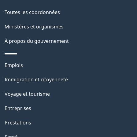
t
de
a
Toutes les coordonnées
ce
i
site
Ministères et organismes
l
s
À propos du gouvernement
d
e
Thèmes
Emplois
l
et
a
Immigration et citoyenneté
sujets
p
Voyage et tourisme
a
g
Entreprises
e
Prestations
"
Santé