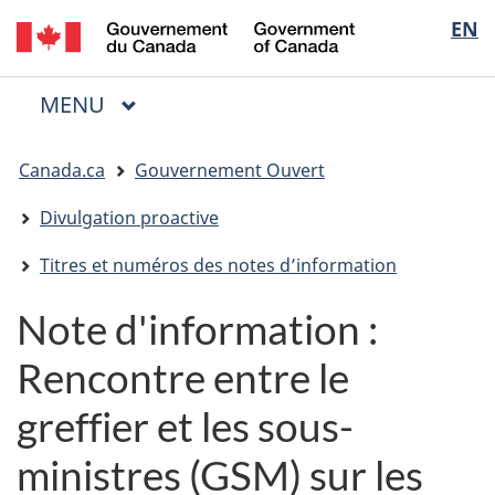
/
Sélectio
EN
Passer
Passer
Passer
Government
au
à
à
de
of
contenu
« Au
la
la
Canada
MENU
PRINCIPAL
principal
sujet
version
Menu
langue
du
HTML
Vous
gouvernement »
simplifiée
Canada.ca
Gouvernement Ouvert
êtes
ici
Divulgation proactive
:
Titres et numéros des notes d’information
Note d'information :
Rencontre entre le
greffier et les sous-
ministres (GSM) sur les