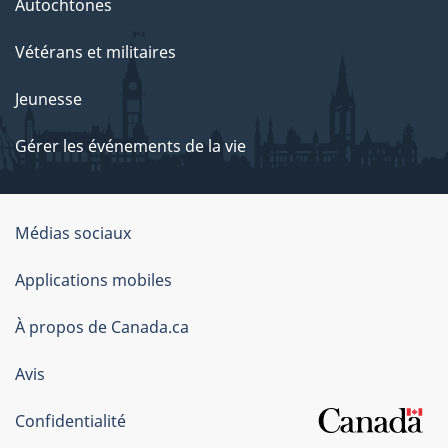
Autochtones
Vétérans et militaires
Jeunesse
Gérer les événements de la vie
Organisation
Médias sociaux
du
Applications mobiles
gouvernement
du
À propos de Canada.ca
Canada
Avis
Confidentialité