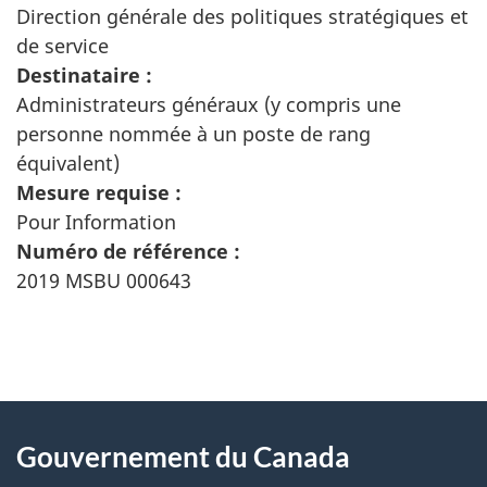
Direction générale des politiques stratégiques et
de service
Destinataire :
Administrateurs généraux (y compris une
personne nommée à un poste de rang
équivalent)
Mesure requise :
Pour Information
Numéro de référence :
2019 MSBU 000643
"
D
À
é
propos
Gouvernement du Canada
t