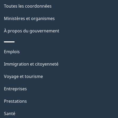
de
a
Toutes les coordonnées
ce
i
site
Ministères et organismes
l
s
À propos du gouvernement
d
e
Thèmes
Emplois
l
et
a
Immigration et citoyenneté
sujets
p
Voyage et tourisme
a
g
Entreprises
e
Prestations
"
Santé