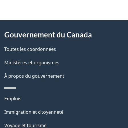
"
D
À
é
propos
Gouvernement du Canada
t
de
a
Toutes les coordonnées
ce
i
site
Ministères et organismes
l
s
À propos du gouvernement
d
e
Thèmes
Emplois
l
et
a
Immigration et citoyenneté
sujets
p
Voyage et tourisme