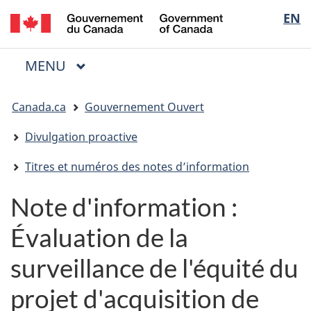
/
Sélectio
EN
Passer
Passer
Passer
Government
au
à
à
de
of
contenu
« Au
la
la
Canada
MENU
PRINCIPAL
principal
sujet
version
Menu
langue
du
HTML
Vous
gouvernement »
simplifiée
Canada.ca
Gouvernement Ouvert
êtes
ici
Divulgation proactive
:
Titres et numéros des notes d’information
Note d'information :
Évaluation de la
surveillance de l'équité du
projet d'acquisition de