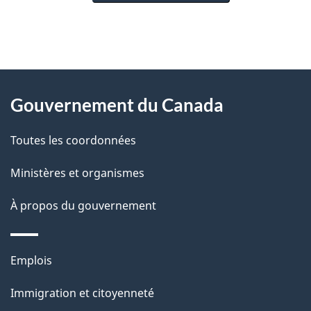
"
D
À
é
propos
Gouvernement du Canada
t
de
a
Toutes les coordonnées
ce
i
site
Ministères et organismes
l
s
À propos du gouvernement
d
e
Thèmes
Emplois
l
et
a
Immigration et citoyenneté
sujets