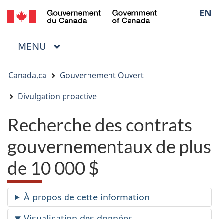
/
Sélectio
EN
Passer
Passer
Passer
Government
au
à
à
de
of
contenu
« Au
la
la
Canada
MENU
PRINCIPAL
principal
sujet
version
Menu
langue
du
HTML
Vous
gouvernement »
simplifiée
Canada.ca
Gouvernement Ouvert
êtes
ici
Divulgation proactive
:
Recherche des contrats
gouvernementaux de plus
de 10 000 $
À propos de cette information
Visualisation des données