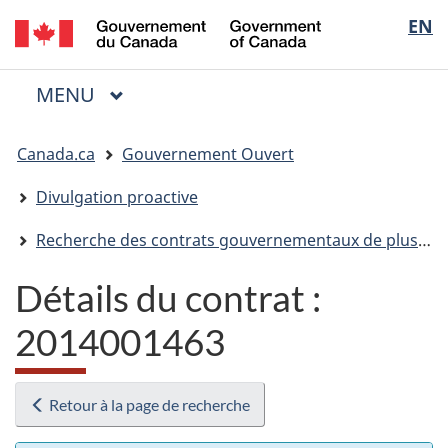
/
Sélectio
EN
Passer
Passer
Passer
Government
au
à
à
de
of
contenu
« Au
la
la
Canada
MENU
PRINCIPAL
principal
sujet
version
Menu
langue
du
HTML
Vous
gouvernement »
simplifiée
Canada.ca
Gouvernement Ouvert
êtes
ici
Divulgation proactive
:
Recherche des contrats gouvernementaux de plus de 10 000 $
Détails du contrat :
2014001463
Retour à la page de recherche