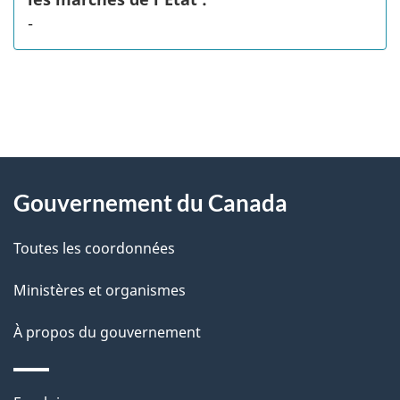
-
"
D
À
é
propos
Gouvernement du Canada
t
de
a
Toutes les coordonnées
ce
i
site
Ministères et organismes
l
s
À propos du gouvernement
d
e