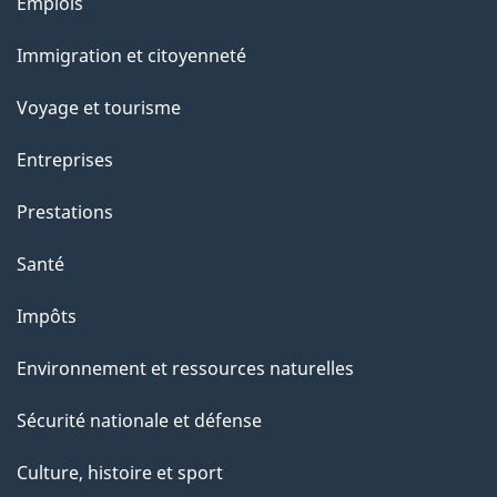
Thèmes
Emplois
l
et
a
Immigration et citoyenneté
sujets
p
Voyage et tourisme
a
g
Entreprises
e
Prestations
"
Santé
Impôts
Environnement et ressources naturelles
Sécurité nationale et défense
Culture, histoire et sport