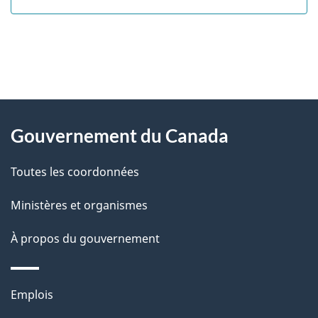
"
D
À
é
propos
Gouvernement du Canada
t
de
a
Toutes les coordonnées
ce
i
site
Ministères et organismes
l
s
À propos du gouvernement
d
e
Thèmes
Emplois
l
et