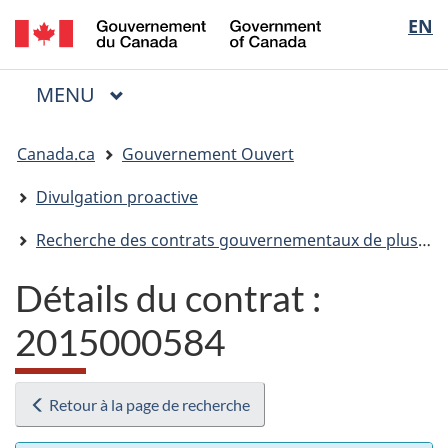
/
Sélectio
EN
Passer
Passer
Passer
Government
au
à
à
de
of
contenu
« Au
la
la
Canada
MENU
PRINCIPAL
principal
sujet
version
Menu
langue
du
HTML
Vous
gouvernement »
simplifiée
Canada.ca
Gouvernement Ouvert
êtes
ici
Divulgation proactive
:
Recherche des contrats gouvernementaux de plus de 10 000 $
Détails du contrat :
2015000584
Retour à la page de recherche