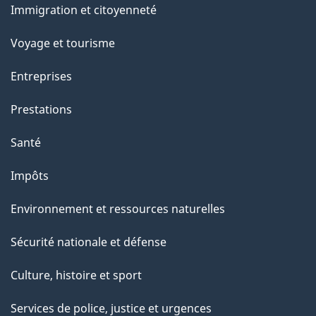
a
Immigration et citoyenneté
sujets
p
Voyage et tourisme
a
g
Entreprises
e
Prestations
"
Santé
Impôts
Environnement et ressources naturelles
Sécurité nationale et défense
Culture, histoire et sport
Services de police, justice et urgences