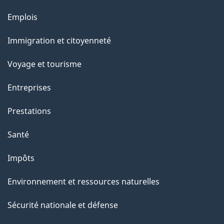
e
Thèmes
Emplois
l
et
a
Immigration et citoyenneté
sujets
p
Voyage et tourisme
a
g
Entreprises
e
Prestations
"
Santé
Impôts
Environnement et ressources naturelles
Sécurité nationale et défense