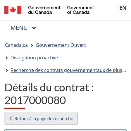
/
Sélectio
EN
Passer
Passer
Passer
Government
au
à
à
de
of
contenu
« Au
la
la
Canada
MENU
PRINCIPAL
principal
sujet
version
Menu
langue
du
HTML
Vous
gouvernement »
simplifiée
Canada.ca
Gouvernement Ouvert
êtes
ici
Divulgation proactive
:
Recherche des contrats gouvernementaux de plus de 10 000 $
Détails du contrat :
2017000080
Retour à la page de recherche