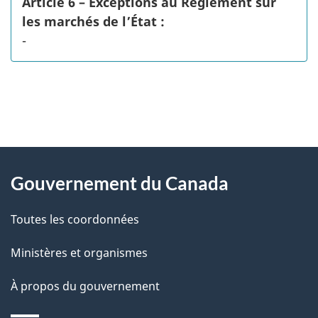
Article 6 – Exceptions au Règlement sur
les marchés de l’État :
-
"
D
À
é
propos
Gouvernement du Canada
t
de
a
Toutes les coordonnées
ce
i
site
Ministères et organismes
l
s
À propos du gouvernement
d