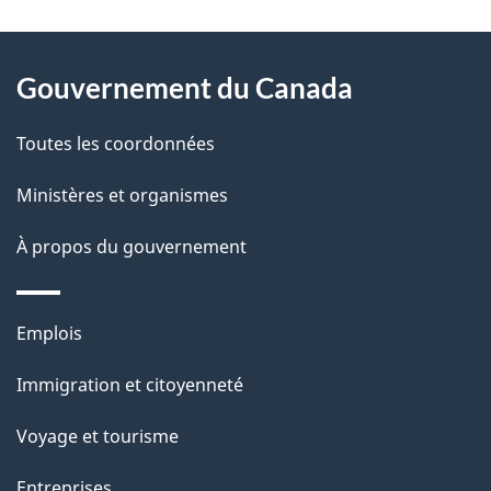
D
À
é
propos
Gouvernement du Canada
t
de
a
Toutes les coordonnées
ce
i
site
Ministères et organismes
l
s
À propos du gouvernement
d
e
Thèmes
Emplois
l
et
a
Immigration et citoyenneté
sujets
p
Voyage et tourisme
a
g
Entreprises