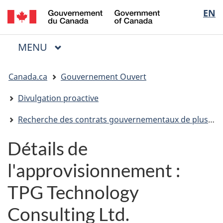
/
Sélectio
EN
Passer
Passer
Passer
Government
au
à
à
de
of
contenu
« Au
la
la
Canada
MENU
PRINCIPAL
principal
sujet
version
Menu
langue
du
HTML
Vous
gouvernement »
simplifiée
Canada.ca
Gouvernement Ouvert
êtes
ici
Divulgation proactive
:
Recherche des contrats gouvernementaux de plus de 10 000 $
Détails de
l'approvisionnement :
TPG Technology
Consulting Ltd.