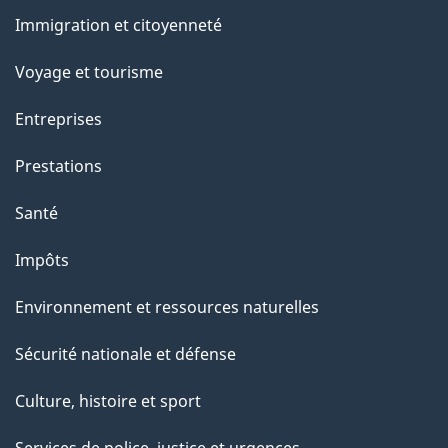
et
a
Immigration et citoyenneté
sujets
p
Voyage et tourisme
a
g
Entreprises
e
Prestations
"
Santé
Impôts
Environnement et ressources naturelles
Sécurité nationale et défense
Culture, histoire et sport
Services de police, justice et urgences