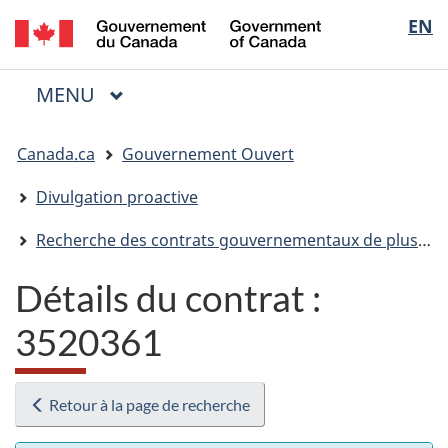
/
Sélectio
EN
Passer
Passer
Passer
Government
au
à
à
de
of
contenu
« Au
la
la
Canada
MENU
PRINCIPAL
principal
sujet
version
Menu
langue
du
HTML
Vous
gouvernement »
simplifiée
Canada.ca
Gouvernement Ouvert
êtes
ici
Divulgation proactive
:
Recherche des contrats gouvernementaux de plus de 10 000 $
Détails du contrat :
3520361
Retour à la page de recherche