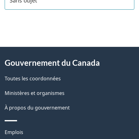
Sans objet
"
D
À
é
propos
Gouvernement du Canada
t
de
a
Toutes les coordonnées
ce
i
site
Ministères et organismes
l
s
À propos du gouvernement
d
e
Thèmes
Emplois
l