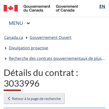
/
Sélectio
EN
Passer
Passer
Passer
Government
au
à
à
de
of
contenu
« Au
la
la
Canada
MENU
PRINCIPAL
principal
sujet
version
Menu
langue
du
HTML
Vous
gouvernement »
simplifiée
Canada.ca
Gouvernement Ouvert
êtes
ici
Divulgation proactive
:
Recherche des contrats gouvernementaux de plus de 10 000 $
Détails du contrat :
3033996
Retour à la page de recherche