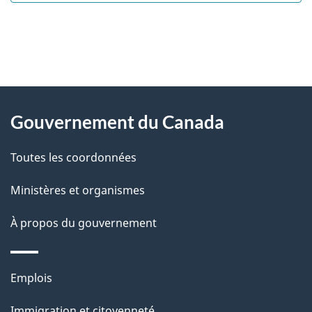
"
D
À
é
propos
Gouvernement du Canada
t
de
a
Toutes les coordonnées
ce
i
site
Ministères et organismes
l
s
À propos du gouvernement
d
e
Thèmes
Emplois
l
et
a
Immigration et citoyenneté