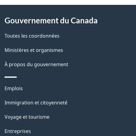
D
À
é
propos
Gouvernement du Canada
t
de
a
Toutes les coordonnées
ce
i
site
Ministères et organismes
l
s
À propos du gouvernement
d
e
Thèmes
Emplois
l
et
a
Immigration et citoyenneté
sujets
p
Voyage et tourisme
a
g
Entreprises