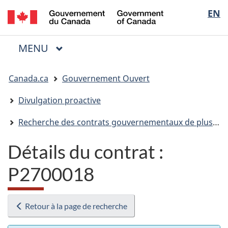
/
Sélectio
EN
Passer
Passer
Passer
Government
au
à
à
de
of
contenu
« Au
la
la
Canada
MENU
PRINCIPAL
principal
sujet
version
Menu
langue
du
HTML
Vous
gouvernement »
simplifiée
Canada.ca
Gouvernement Ouvert
êtes
ici
Divulgation proactive
:
Recherche des contrats gouvernementaux de plus de 10 000 $
Détails du contrat :
P2700018
Retour à la page de recherche