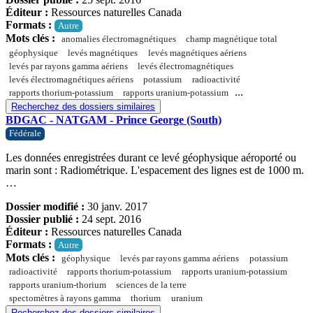
Éditeur :
Ressources naturelles Canada
Formats :
Autre
Mots clés :
anomalies électromagnétiques
champ magnétique total
géophysique
levés magnétiques
levés magnétiques aériens
levés par rayons gamma aériens
levés électromagnétiques
levés électromagnétiques aériens
potassium
radioactivité
...
rapports thorium-potassium
rapports uranium-potassium
Recherchez des dossiers similaires
BDGAC - NATGAM - Prince George (South)
Fédérale
Les données enregistrées durant ce levé géophysique aéroporté ou
marin sont : Radiométrique. L'espacement des lignes est de 1000 m.
…
Dossier modifié :
30 janv. 2017
Dossier publié :
24 sept. 2016
Éditeur :
Ressources naturelles Canada
Formats :
Autre
Mots clés :
géophysique
levés par rayons gamma aériens
potassium
radioactivité
rapports thorium-potassium
rapports uranium-potassium
rapports uranium-thorium
sciences de la terre
spectomètres à rayons gamma
thorium
uranium
Recherchez des dossiers similaires