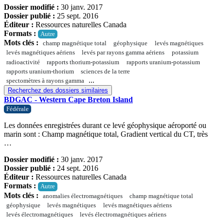
Dossier modifié :
30 janv. 2017
Dossier publié :
25 sept. 2016
Éditeur :
Ressources naturelles Canada
Formats :
Autre
Mots clés :
champ magnétique total
géophysique
levés magnétiques
levés magnétiques aériens
levés par rayons gamma aériens
potassium
radioactivité
rapports thorium-potassium
rapports uranium-potassium
rapports uranium-thorium
sciences de la terre
...
spectomètres à rayons gamma
Recherchez des dossiers similaires
BDGAC - Western Cape Breton Island
Fédérale
Les données enregistrées durant ce levé géophysique aéroporté ou
marin sont : Champ magnétique total, Gradient vertical du CT, très
…
Dossier modifié :
30 janv. 2017
Dossier publié :
24 sept. 2016
Éditeur :
Ressources naturelles Canada
Formats :
Autre
Mots clés :
anomalies électromagnétiques
champ magnétique total
géophysique
levés magnétiques
levés magnétiques aériens
levés électromagnétiques
levés électromagnétiques aériens