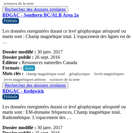
sciences de la terre
Recherchez des dossiers similaires
BDGAC - Southern BC/ALB Area 2a
Fédérale
Les données enregistrées durant ce levé géophysique aéroporté ou
marin sont : Champ magnétique total. L'espacement des lignes est de
…
Dossier modifié :
30 janv. 2017
Dossier publié :
26 sept. 2016
Éditeur :
Ressources naturelles Canada
Formats :
Autre
Mots clés :
champ magnétique total
géophysique
levés magnétiques
levés magnétiques aériens
sciences de la terre
Recherchez des dossiers similaires
BDGAC - Kedgwick
Fédérale
Les données enregistrées durant ce levé géophysique aéroporté ou
marin sont : EM-domaine fréquences, Champ magnétique total,
Radiométrique. L'espacement des …
Dossier modifié :
30 janv. 2017
Dossier publié :
25 sept. 2016