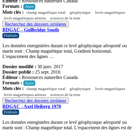
Éditeur :
Ressources naturelles Canada
Formats :
Autre
Mots clés :
champ magnétique total
géophysique
levés magnétiques
levés magnétiques aériens
sciences de la terre
Recherchez des dossiers similaires
BDGAC - Gullbridge South
Fédérale
Les données enregistrées durant ce levé géophysique aéroporté ou
marin sont : Champ magnétique total, Gradient horizontal.
L'espacement des lignes …
Dossier modifié :
30 janv. 2017
Dossier publié :
25 sept. 2016
Éditeur :
Ressources naturelles Canada
Formats :
Autre
Mots clés :
champ magnétique total
géophysique
levés magnétiques
levés magnétiques aériens
sciences de la terre
Recherchez des dossiers similaires
BDGAC - Axel Heiberg 1970
Fédérale
Les données enregistrées durant ce levé géophysique aéroporté ou
marin sont : Champ magnétique total. L'espacement des lignes est de
…