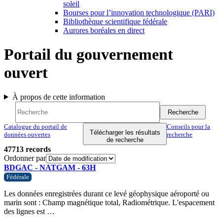
soleil
Bourses pour l’innovation technologique (PARI)
Bibliothèque scientifique fédérale
Aurores boréales en direct
Portail du gouvernement
ouvert
À propos de cette information
Recherche
Recherche
Recherche
Catalogue du portail de
Conseils pour la
Télécharger les résultats
données ouvertes
recherche
de recherche
47713
records
Ordonner par
BDGAC - NATGAM - 63H
Fédérale
Les données enregistrées durant ce levé géophysique aéroporté ou
marin sont : Champ magnétique total, Radiométrique. L'espacement
des lignes est …