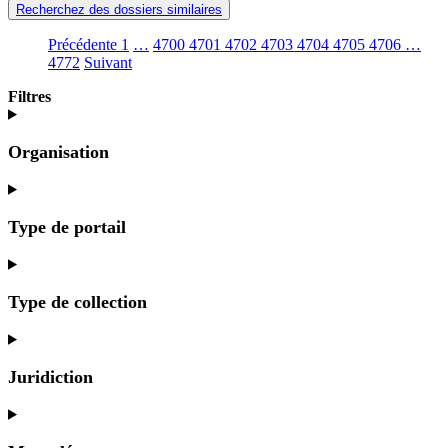
Recherchez des dossiers similaires
Précédente
Go
1
(current)
…
4700
Go
4701
Go
4702
Go
4703
Go
4704
Go
4705
Go
4706
Go
…
4772
(current)
Suivant
to
Aller
Go
to
to
to
to
to
to
to
Aller
page
à
to
page
page
page
page
page
page
page
Filtres
à
4702
1
page
4700
4701
4702
4703
4704
4705
4706
1
4704
Organisation
Type de portail
Type de collection
Juridiction