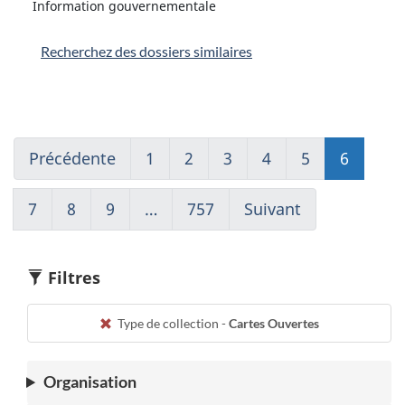
Information gouvernementale
Recherchez des dossiers similaires
Précédente
Go
1
(current)
2
Go
3
Go
4
Go
5
Go
6
Go
to
Aller
to
to
to
to
to
page
à
page
page
page
page
page
7
Go
8
Go
9
Go
…
757
(current)
Suivant
Go
5
1
2
3
4
5
6
to
to
to
Aller
to
page
page
page
à
page
7
8
9
1
7
Filtres
Type de collection -
Cartes Ouvertes
Organisation