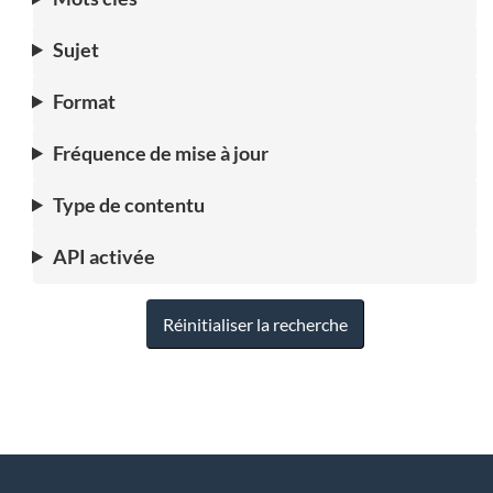
Sujet
Format
Fréquence de mise à jour
Type de contentu
API activée
Réinitialiser la recherche
"
D
À
é