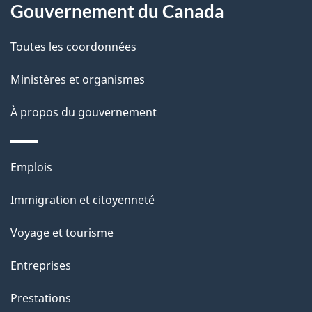
propos
Gouvernement du Canada
t
de
a
Toutes les coordonnées
ce
i
site
Ministères et organismes
l
s
À propos du gouvernement
d
e
Thèmes
Emplois
l
et
a
Immigration et citoyenneté
sujets
p
Voyage et tourisme
a
g
Entreprises
e
Prestations
"