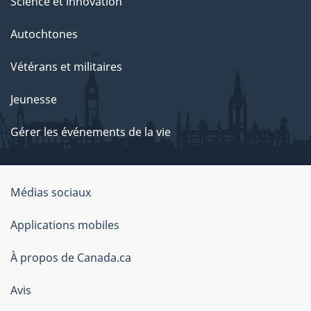
Science et innovation
Autochtones
Vétérans et militaires
Jeunesse
Gérer les événements de la vie
Organisation
Médias sociaux
du
Applications mobiles
gouvernement
du
À propos de Canada.ca
Canada
Avis