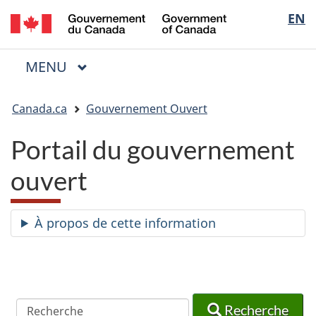
/
Sélectio
EN
Passer
Passer
Passer
Government
au
à
à
de
of
contenu
« Au
la
la
Canada
MENU
PRINCIPAL
principal
sujet
version
Menu
langue
du
HTML
Vous
gouvernement »
simplifiée
Canada.ca
Gouvernement Ouvert
êtes
ici
Portail du gouvernement
:
ouvert
À propos de cette information
Recherche
Recherche
Recherche