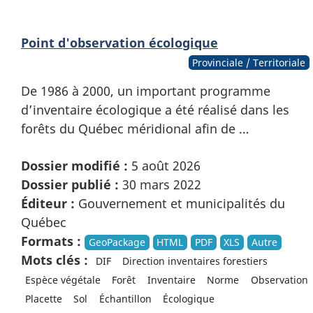
Point d'observation écologique
Provinciale / Territoriale
De 1986 à 2000, un important programme
d’inventaire écologique a été réalisé dans les
forêts du Québec méridional afin de …
Dossier modifié :
5 août 2026
Dossier publié :
30 mars 2022
Éditeur :
Gouvernement et municipalités du
Québec
Formats :
GeoPackage
HTML
PDF
XLS
Autre
Mots clés :
DIF
Direction inventaires forestiers
Espèce végétale
Forêt
Inventaire
Norme
Observation
Placette
Sol
Échantillon
Écologique