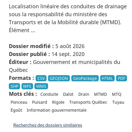
Localisation linéaire des conduites de drainage
sous la responsabilité du ministère des
Transports et de la Mobilité durable (MTMD).
Élément …
Dossier modifié :
5 août 2026
Dossier publié :
14 sept. 2020
Éditeur :
Gouvernement et municipalités du
Québec
Formats :
CSV
GEOJSON
GeoPackage
HTML
PDF
SHP
WFS
WMS
Mots clés :
Conduite
Dalot
Drain
MTMD
MTQ
Ponceau
Puisard
Rigole
Transports Québec
Tuyau
Égoût
Information gouvernementale
Recherchez des dossiers similaires