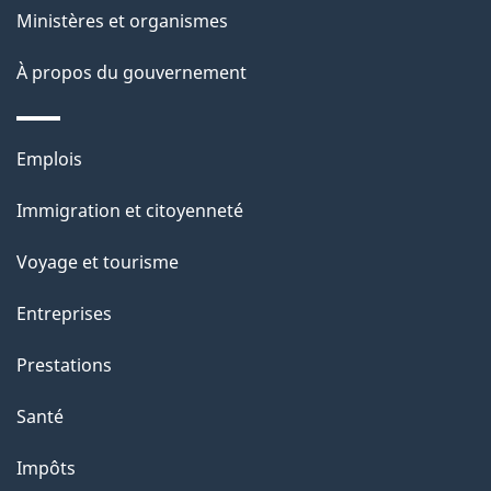
site
Ministères et organismes
l
s
À propos du gouvernement
d
e
Thèmes
Emplois
l
et
a
Immigration et citoyenneté
sujets
p
Voyage et tourisme
a
g
Entreprises
e
Prestations
"
Santé
Impôts