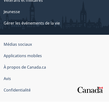
Vétérans et militaires
Jeunesse
Gérer les événements de la vie
Organisation
Médias sociaux
du
Applications mobiles
gouvernement
du
À propos de Canada.ca
Canada
Avis
Confidentialité