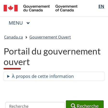
/
Sélectio
EN
Passer
Passer
Passer
Government
au
à
à
de
of
contenu
« Au
la
la
Canada
MENU
PRINCIPAL
principal
sujet
version
Menu
langue
du
HTML
Vous
gouvernement »
simplifiée
Canada.ca
Gouvernement Ouvert
êtes
ici
Portail du gouvernement
:
ouvert
À propos de cette information
Recherche
Recherche
Recherche