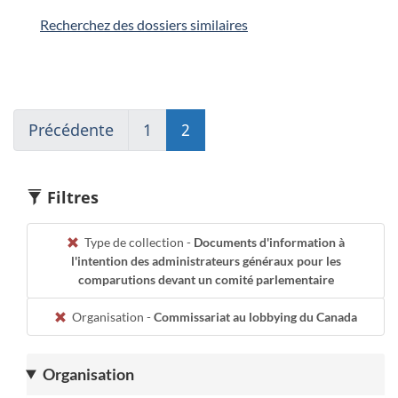
Recherchez des dossiers similaires
Précédente
Go
1
(current)
2
(current)
to
Aller
Aller
page
à
à
1
1
1
Filtres
Type de collection -
Documents d'information à
l'intention des administrateurs généraux pour les
comparutions devant un comité parlementaire
Organisation -
Commissariat au lobbying du Canada
Organisation