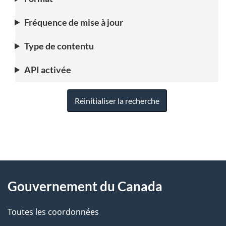
Fréquence de mise à jour
Type de contentu
API activée
Réinitialiser la recherche
"
D
À
é
propos
Gouvernement du Canada
t
de
a
Toutes les coordonnées
ce
i