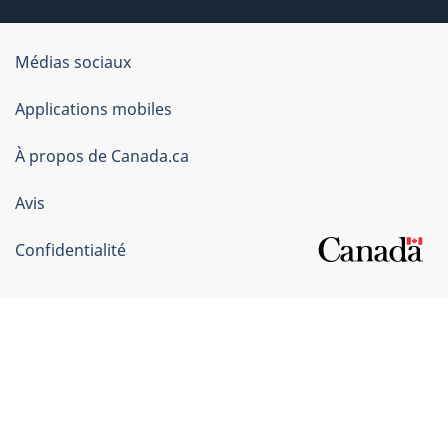
Organisation
Médias sociaux
du
Applications mobiles
gouvernement
du
À propos de Canada.ca
Canada
Avis
Confidentialité