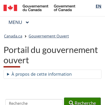
/
Sélectio
EN
Passer
Passer
Passer
Government
au
à
à
de
of
contenu
« Au
la
la
Canada
MENU
PRINCIPAL
principal
sujet
version
Menu
langue
du
HTML
Vous
gouvernement »
simplifiée
Canada.ca
Gouvernement Ouvert
êtes
ici
Portail du gouvernement
:
ouvert
À propos de cette information
Recherche
Recherche
Recherche