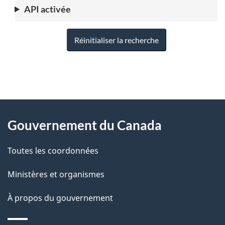
API activée
Réinitialiser la recherche
"
D
À
é
propos
Gouvernement du Canada
t
de
a
Toutes les coordonnées
ce
i
site
Ministères et organismes
l
s
À propos du gouvernement
d