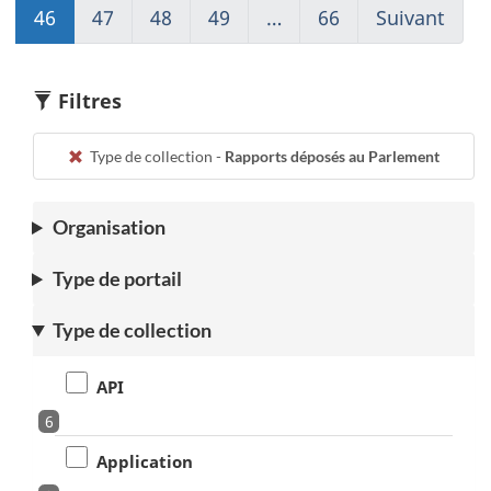
page
à
page
page
page
46
Go
47
Go
48
Go
49
Go
…
66
(current)
Suivant
Go
45
1
43
44
45
to
to
to
to
Aller
to
page
page
page
page
à
page
46
47
48
49
1
47
Filtres
Type de collection -
Rapports déposés au Parlement
Organisation
Type de portail
Type de collection
API
6
Application