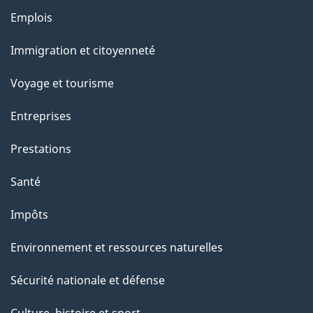
e
Thèmes
Emplois
l
et
a
Immigration et citoyenneté
sujets
p
Voyage et tourisme
a
g
Entreprises
e
Prestations
"
Santé
Impôts
Environnement et ressources naturelles
Sécurité nationale et défense
Culture, histoire et sport