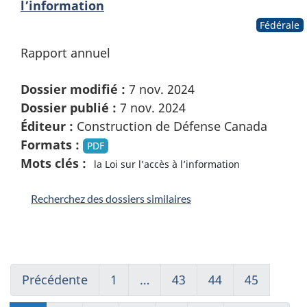
l’information
Fédérale
Rapport annuel
Dossier modifié :
7 nov. 2024
Dossier publié :
7 nov. 2024
Éditeur :
Construction de Défense Canada
Formats :
PDF
Mots clés :
la Loi sur l’accès à l’information
Recherchez des dossiers similaires
Précédente
Go
1
(current)
…
43
Go
44
Go
45
Go
to
Aller
to
to
to