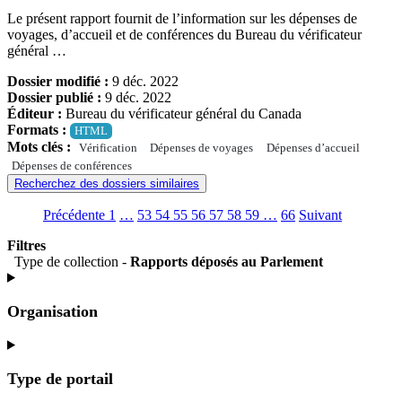
Le présent rapport fournit de l’information sur les dépenses de
voyages, d’accueil et de conférences du Bureau du vérificateur
général …
Dossier modifié :
9 déc. 2022
Dossier publié :
9 déc. 2022
Éditeur :
Bureau du vérificateur général du Canada
Formats :
HTML
Mots clés :
Vérification
Dépenses de voyages
Dépenses d’accueil
Dépenses de conférences
Recherchez des dossiers similaires
Précédente
Go
1
(current)
…
53
Go
54
Go
55
Go
56
Go
57
Go
58
Go
59
Go
…
66
(current)
Suivant
Go
to
Aller
to
to
to
to
to
to
to
Aller
to
Filtres
page
à
page
page
page
page
page
page
page
à
page
Type de collection -
Rapports déposés au Parlement
55
1
53
54
55
56
57
58
59
1
57
Organisation
Type de portail