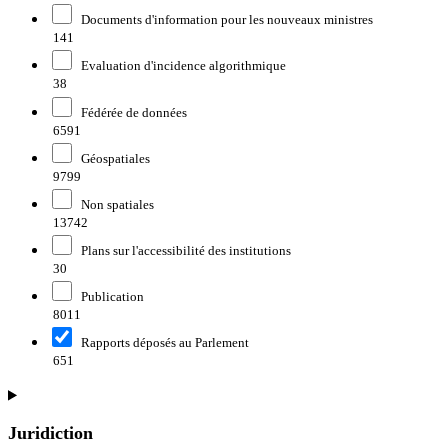
Documents d'information pour les nouveaux ministres
141
Evaluation d'incidence algorithmique
38
Fédérée de données
6591
Géospatiales
9799
Non spatiales
13742
Plans sur l'accessibilité des institutions
30
Publication
8011
Rapports déposés au Parlement
651
Juridiction