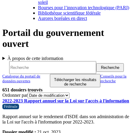
soleil
Bourses pour l’innovation technologique (PARI)
Bibliothèque scientifique fédérale
Aurores boréales en direct
Portail du gouvernement
ouvert
À propos de cette information
Recherche
Recherche
Recherche
Catalogue du portail de
Conseils pour la
Télécharger les résultats
données ouvertes
recherche
de recherche
651
dossiers trouvés
Ordonner par
2022-2023 Rapport annuel sur la Loi sur l'accès à l'information
Fédérale
Rapport annuel sur le rendement d'ISDE dans son administration de
la Loi sur l'accès à l'information pour 2022-2023.
Dossier modifié :
21 oct. 2023