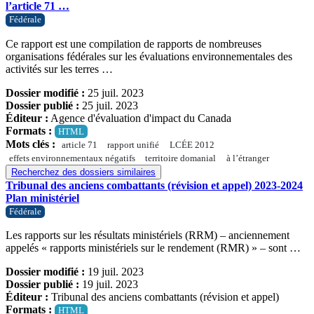
l’article 71 …
Fédérale
Ce rapport est une compilation de rapports de nombreuses
organisations fédérales sur les évaluations environnementales des
activités sur les terres …
Dossier modifié :
25 juil. 2023
Dossier publié :
25 juil. 2023
Éditeur :
Agence d'évaluation d'impact du Canada
Formats :
HTML
Mots clés :
article 71
rapport unifié
LCÉE 2012
effets environnementaux négatifs
territoire domanial
à l’étranger
Recherchez des dossiers similaires
Tribunal des anciens combattants (révision et appel) 2023-2024
Plan ministériel
Fédérale
Les rapports sur les résultats ministériels (RRM) – anciennement
appelés « rapports ministériels sur le rendement (RMR) » – sont …
Dossier modifié :
19 juil. 2023
Dossier publié :
19 juil. 2023
Éditeur :
Tribunal des anciens combattants (révision et appel)
Formats :
HTML