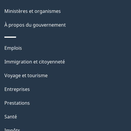
ce
i
site
Ministères et organismes
l
s
À propos du gouvernement
d
e
Thèmes
Emplois
l
et
a
Immigration et citoyenneté
sujets
p
Voyage et tourisme
a
g
Entreprises
e
Prestations
"
Santé
Impôts