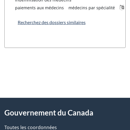
paiements aux médecins
médecins par spécialité
Recherchez des dossiers similaires
"
D
À
é
propos
Gouvernement du Canada
t
de
a
Toutes les coordonnées