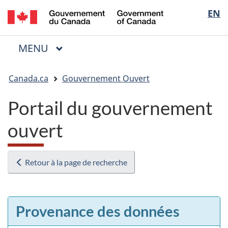
/
Sélectio
EN
Passer
Passer
Passer
Government
au
à
à
de
of
contenu
« Au
la
la
Canada
MENU
PRINCIPAL
principal
sujet
version
Menu
langue
du
HTML
Vous
gouvernement »
simplifiée
Canada.ca
Gouvernement Ouvert
êtes
ici
Portail du gouvernement
:
ouvert
Retour à la page de recherche
Provenance des données