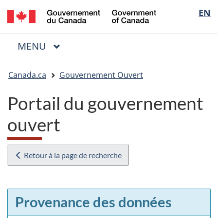
/
Sélectio
EN
Passer
Passer
Passer
Government
au
à
à
de
of
contenu
« Au
la
la
Canada
MENU
PRINCIPAL
principal
sujet
version
Menu
langue
du
HTML
Vous
gouvernement »
simplifiée
Canada.ca
Gouvernement Ouvert
êtes
ici
Portail du gouvernement
:
ouvert
Retour à la page de recherche
Provenance des données