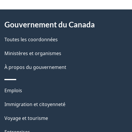
D
À
é
propos
Gouvernement du Canada
t
de
a
Toutes les coordonnées
ce
i
site
Ministères et organismes
l
s
À propos du gouvernement
d
e
Thèmes
Emplois
l
et
a
Immigration et citoyenneté
sujets
p
Voyage et tourisme
a
g
Entreprises