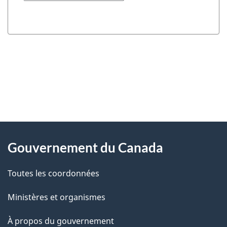
"
D
À
é
propos
Gouvernement du Canada
t
de
a
Toutes les coordonnées
ce
i
site
Ministères et organismes
l
s
À propos du gouvernement