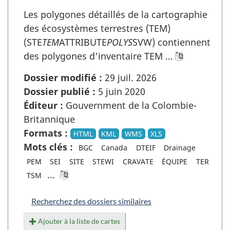
Les polygones détaillés de la cartographie
des écosystèmes terrestres (TEM)
(STE
TEM
ATTRIBUTE
POLYS
SVW) contiennent
des polygones d'inventaire TEM …
Dossier modifié :
29 juil. 2026
Dossier publié :
5 juin 2020
Éditeur :
Gouvernment de la Colombie-
Britannique
Formats :
HTML
KML
WMS
XLS
Mots clés :
BGC
Canada
DTEIF
Drainage
PEM
SEI
SITE
STEWI
CRAVATE
ÉQUIPE
TER
...
TSM
Recherchez des dossiers similaires
Ajouter à la liste de cartes