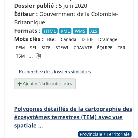
Dossier publié :
5 juin 2020
Éditeur :
Gouvernment de la Colombie-
Britannique
Formats :
HTML
KML
WMS
XLS
Mots clés :
BGC
Canada
DTEIF
Drainage
PEM
SEI
SITE
STEWI
CRAVATE
ÉQUIPE
TER
...
TSM
Recherchez des dossiers similaires
Ajouter à la liste de cartes
Polygones détaillés de la cartographie des
écosystèmes terrestres (TEM) avec vue
spatiale …
Provinciale / Territoriale