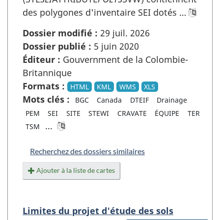
des polygones d'inventaire SEI dotés …
Dossier modifié :
29 juil. 2026
Dossier publié :
5 juin 2020
Éditeur :
Gouvernment de la Colombie-
Britannique
Formats :
HTML
KML
WMS
XLS
Mots clés :
BGC
Canada
DTEIF
Drainage
PEM
SEI
SITE
STEWI
CRAVATE
ÉQUIPE
TER
...
TSM
Recherchez des dossiers similaires
Ajouter à la liste de cartes
Limites du projet d'étude des sols