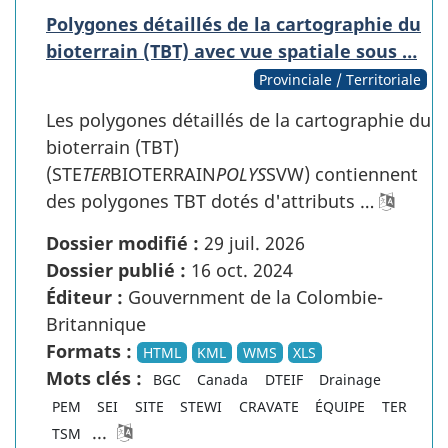
Polygones détaillés de la cartographie du
bioterrain (TBT) avec vue spatiale sous …
Provinciale / Territoriale
Les polygones détaillés de la cartographie du
bioterrain (TBT)
(STE
TER
BIOTERRAIN
POLYS
SVW) contiennent
des polygones TBT dotés d'attributs …
Dossier modifié :
29 juil. 2026
Dossier publié :
16 oct. 2024
Éditeur :
Gouvernment de la Colombie-
Britannique
Formats :
HTML
KML
WMS
XLS
Mots clés :
BGC
Canada
DTEIF
Drainage
PEM
SEI
SITE
STEWI
CRAVATE
ÉQUIPE
TER
...
TSM