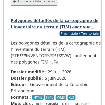
Ajouter à la liste de cartes
Polygones détaillés de la cartographie de
l'inventaire du terrain (TIM) avec vue …
Provinciale / Territoriale
Les polygones détaillés de la cartographie de
l'inventaire du terrain (TIM)
(STE
TER
INVENTORY
POLYS
SVW) contiennent
des polygones TIM …
Dossier modifié :
29 juil. 2026
Dossier publié :
5 juin 2020
Éditeur :
Gouvernment de la Colombie-
Britannique
Formats :
HTML
KML
WMS
XLS
Mots clés :
BGC
Canada
DTEIF
Drainage