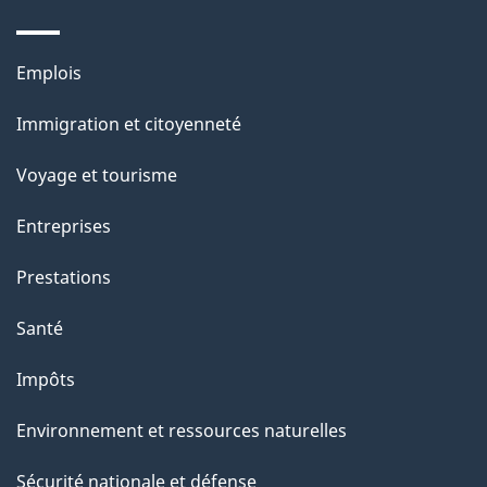
d
e
Thèmes
Emplois
l
et
a
Immigration et citoyenneté
sujets
p
Voyage et tourisme
a
g
Entreprises
e
Prestations
"
Santé
Impôts
Environnement et ressources naturelles
Sécurité nationale et défense