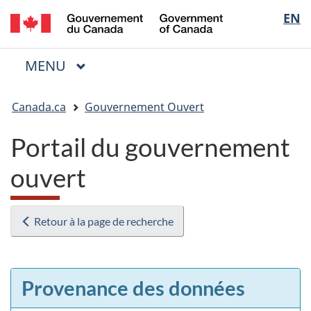
/
Sélectio
EN
Passer
Passer
Passer
Government
au
à
à
de
of
contenu
« Au
la
la
Canada
MENU
PRINCIPAL
principal
sujet
version
Menu
langue
du
HTML
Vous
gouvernement »
simplifiée
Canada.ca
Gouvernement Ouvert
êtes
ici
Portail du gouvernement
:
ouvert
Retour à la page de recherche
Provenance des données