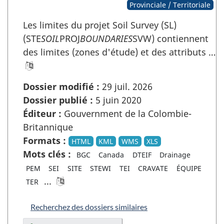
Provinciale / Territoriale
Les limites du projet Soil Survey (SL)
(STE
SOIL
PROJ
BOUNDARIES
SVW) contiennent
des limites (zones d'étude) et des attributs …
Dossier modifié :
29 juil. 2026
Dossier publié :
5 juin 2020
Éditeur :
Gouvernment de la Colombie-
Britannique
Formats :
HTML
KML
WMS
XLS
Mots clés :
BGC
Canada
DTEIF
Drainage
PEM
SEI
SITE
STEWI
TEI
CRAVATE
ÉQUIPE
...
TER
Recherchez des dossiers similaires