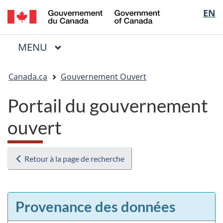
/
Sélectio
EN
Passer
Passer
Passer
Government
au
à
à
de
of
contenu
« Au
la
la
Canada
MENU
PRINCIPAL
principal
sujet
version
Menu
langue
du
HTML
Vous
gouvernement »
simplifiée
Canada.ca
Gouvernement Ouvert
êtes
ici
Portail du gouvernement
:
ouvert
Retour à la page de recherche
Provenance des données