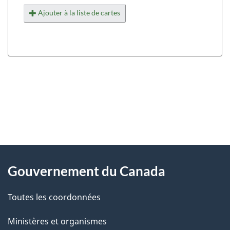
Ajouter à la liste de cartes
"
D
À
é
propos
Gouvernement du Canada
t
de
a
Toutes les coordonnées
ce
i
site
Ministères et organismes
l