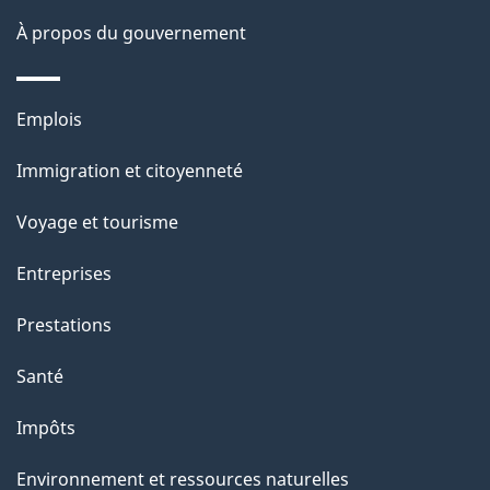
s
À propos du gouvernement
d
e
Thèmes
Emplois
l
et
a
Immigration et citoyenneté
sujets
p
Voyage et tourisme
a
g
Entreprises
e
Prestations
"
Santé
Impôts
Environnement et ressources naturelles