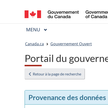
Sélection
de
la
MENU
PRINCIPAL
Menu
langue
Vous
Canada.ca
Gouvernement Ouvert
êtes
Portail du gouvern
ici
:
Retour à la page de recherche
Provenance des données