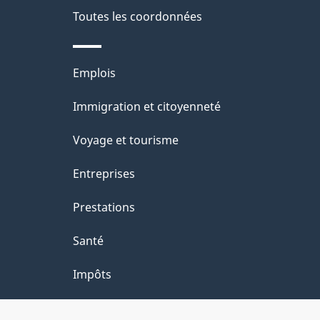
de
a
Toutes les coordonnées
ce
i
site
l
Thèmes
Emplois
s
et
Immigration et citoyenneté
d
sujets
e
Voyage et tourisme
l
Entreprises
a
Prestations
p
a
Santé
g
Impôts
e
"