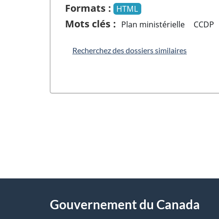
Formats :
HTML
Mots clés :
Plan ministérielle
CCDP
Recherchez des dossiers similaires
"
D
À
é
propos
Gouvernement du Canada
t