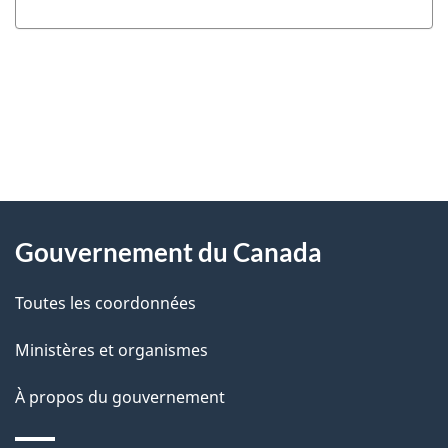
"
D
À
é
propos
Gouvernement du Canada
t
de
a
Toutes les coordonnées
ce
i
site
Ministères et organismes
l
s
À propos du gouvernement
d