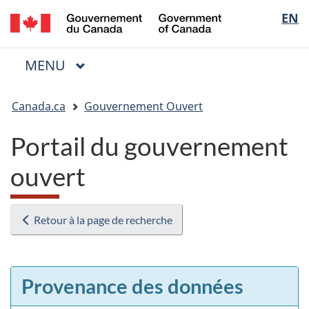
/
Sélectio
EN
Passer
Passer
Passer
Government
au
à
à
de
of
contenu
« Au
la
la
Canada
MENU
PRINCIPAL
principal
sujet
version
Menu
langue
du
HTML
Vous
gouvernement »
simplifiée
Canada.ca
Gouvernement Ouvert
êtes
ici
Portail du gouvernement
:
ouvert
Retour à la page de recherche
Provenance des données