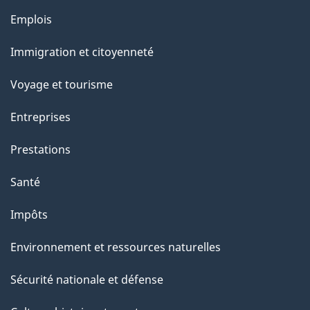
e
Thèmes
Emplois
l
et
a
Immigration et citoyenneté
sujets
p
Voyage et tourisme
a
g
Entreprises
e
Prestations
"
Santé
Impôts
Environnement et ressources naturelles
Sécurité nationale et défense