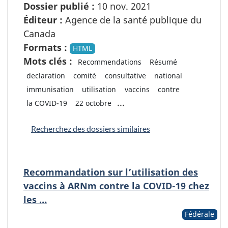
Dossier publié :
10 nov. 2021
Éditeur :
Agence de la santé publique du
Canada
Formats :
HTML
Mots clés :
Recommendations
Résumé
declaration
comité
consultative
national
immunisation
utilisation
vaccins
contre
...
la COVID-19
22 octobre
Recherchez des dossiers similaires
Recommandation sur l’utilisation des
vaccins à ARNm contre la COVID-19 chez
les …
Fédérale