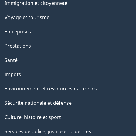
a
Immigration et citoyenneté
sujets
p
Voyage et tourisme
a
g
Entreprises
e
Prestations
"
Santé
Impôts
Environnement et ressources naturelles
Sécurité nationale et défense
Culture, histoire et sport
Services de police, justice et urgences