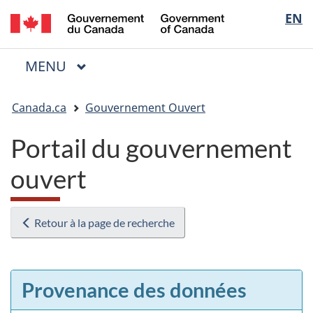
/
Sélectio
EN
Passer
Passer
Passer
Government
au
à
à
de
of
contenu
« Au
la
la
Canada
MENU
PRINCIPAL
principal
sujet
version
Menu
langue
du
HTML
Vous
gouvernement »
simplifiée
Canada.ca
Gouvernement Ouvert
êtes
ici
Portail du gouvernement
:
ouvert
Retour à la page de recherche
Provenance des données