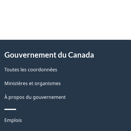
"
D
À
é
propos
Gouvernement du Canada
t
de
a
Toutes les coordonnées
ce
i
site
Ministères et organismes
l
s
À propos du gouvernement
d
e
Thèmes
Emplois
l
et