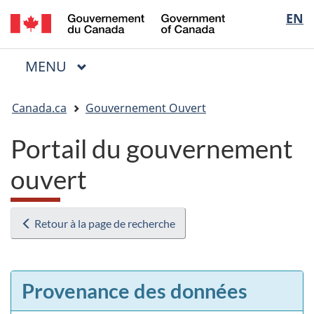
/
Sélectio
EN
Passer
Passer
Passer
Government
au
à
à
de
of
contenu
« Au
la
la
Canada
MENU
PRINCIPAL
principal
sujet
version
Menu
langue
du
HTML
Vous
gouvernement »
simplifiée
Canada.ca
Gouvernement Ouvert
êtes
ici
Portail du gouvernement
:
ouvert
Retour à la page de recherche
Provenance des données