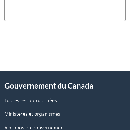
"
D
À
é
propos
Gouvernement du Canada
t
de
a
Toutes les coordonnées
ce
i
site
Ministères et organismes
l
s
À propos du gouvernement