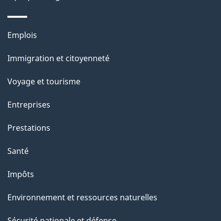
d
e
Thèmes
Emplois
l
et
a
Immigration et citoyenneté
sujets
p
Voyage et tourisme
a
g
Entreprises
e
Prestations
"
Santé
Impôts
Environnement et ressources naturelles
Sécurité nationale et défense