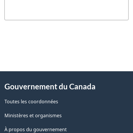
"
D
À
é
propos
Gouvernement du Canada
t
de
a
Toutes les coordonnées
ce
i
site
Ministères et organismes
l
s
À propos du gouvernement