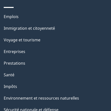
d
e
Thèmes
Emplois
l
et
a
Immigration et citoyenneté
sujets
p
Voyage et tourisme
a
g
Entreprises
e
Prestations
"
Santé
Impôts
Environnement et ressources naturelles
Sécurité nationale et défense