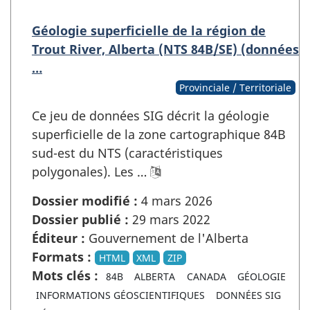
Géologie superficielle de la région de
Trout River, Alberta (NTS 84B/SE) (données
…
Provinciale / Territoriale
Ce jeu de données SIG décrit la géologie
superficielle de la zone cartographique 84B
sud-est du NTS (caractéristiques
polygonales). Les …
Dossier modifié :
4 mars 2026
Dossier publié :
29 mars 2022
Éditeur :
Gouvernement de l'Alberta
Formats :
HTML
XML
ZIP
Mots clés :
84B
ALBERTA
CANADA
GÉOLOGIE
INFORMATIONS GÉOSCIENTIFIQUES
DONNÉES SIG