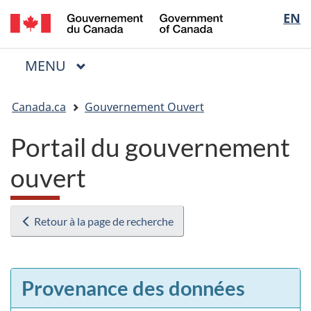
/
Sélectio
EN
Passer
Passer
Passer
Government
au
à
à
de
of
contenu
« Au
la
la
Canada
MENU
PRINCIPAL
principal
sujet
version
Menu
langue
du
HTML
Vous
gouvernement »
simplifiée
Canada.ca
Gouvernement Ouvert
êtes
ici
Portail du gouvernement
:
ouvert
Retour à la page de recherche
Provenance des données