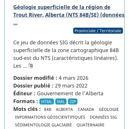
Géologie superficielle de la région de
Trout River, Alberta (NTS 84B/SE) (données
…
Provinciale / Territoriale
Ce jeu de données SIG décrit la géologie
superficielle de la zone cartographique 84B
sud-est du NTS (caractéristiques linéaires).
Les …
Dossier modifié :
4 mars 2026
Dossier publié :
29 mars 2022
Éditeur :
Gouvernement de l'Alberta
Formats :
HTML
XML
ZIP
Mots clés :
84B
ALBERTA
CANADA
GÉOLOGIE
INFORMATIONS GÉOSCIENTIFIQUES
DONNÉES SIG
SÉDIMENTOLOGIE GLACIAIRE
QUATERNAIRE