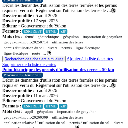
Provinciale / Territoriale
Décrit les demandes d'utilisation des terres fermées et les permis
requis en vertu du Règlement sur l'utilisation des terres de …
Dossier modifié :
5 août 2026
Dossier publié :
17 sept. 2025
Éditeur :
Gouvernement du Yukon
Formats :
ESRI REST
HTML
ZIP
Mots clés :
fermé
géotechnique
géoyukon
importation de geoyukon
geoyukon-import-20250714
utilisation des terres
permis d'utilisation du sol
divers
permis
ligne électrique
...
ligne électrique
route
Ajouter à la liste de cartes
Recherchez des dossiers similaires
Supprimer de la liste de cartes
Point historique des permis d'utilisation des terres - 50 km
Provinciale / Territoriale
Décrit les demandes d'utilisation des terres fermées et les permis
requis en vertu du Règlement sur l'utilisation des terres de …
Dossier modifié :
5 août 2026
Dossier publié :
11 mars 2026
Éditeur :
Gouvernement du Yukon
Formats :
ESRI REST
HTML
ZIP
Mots clés :
appll
géoyukon
importation de geoyukon
geoyukon-import-20260309
utilisation des terres
application relative à l'utilisation du sol
permis d'utilisation du sol
divers
...