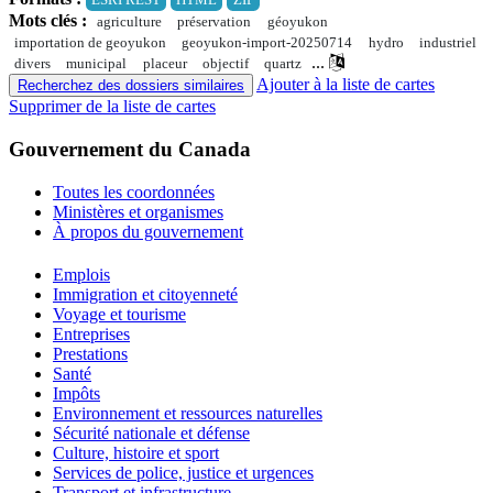
ESRI REST
HTML
ZIP
Mots clés :
agriculture
préservation
géoyukon
importation de geoyukon
geoyukon-import-20250714
hydro
industriel
...
divers
municipal
placeur
objectif
quartz
Ajouter à la liste de cartes
Recherchez des dossiers similaires
Supprimer de la liste de cartes
Gouvernement du Canada
Toutes les coordonnées
Ministères et organismes
À propos du gouvernement
Thèmes
Emplois
et
Immigration et citoyenneté
sujets
Voyage et tourisme
Entreprises
Prestations
Santé
Impôts
Environnement et ressources naturelles
Sécurité nationale et défense
Culture, histoire et sport
Services de police, justice et urgences
Transport et infrastructure