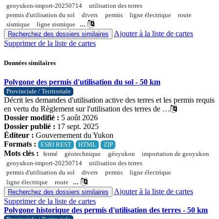
geoyukon-import-20250714
utilisation des terres
permis d'utilisation du sol
divers
permis
ligne électrique
route
...
sismique
ligne sismique
Ajouter à la liste de cartes
Recherchez des dossiers similaires
Supprimer de la liste de cartes
Données similaires
Polygone des permis d'utilisation du sol - 50 km
Provinciale / Territoriale
Décrit les demandes d'utilisation active des terres et les permis requis
en vertu du Règlement sur l'utilisation des terres de …
Dossier modifié :
5 août 2026
Dossier publié :
17 sept. 2025
Éditeur :
Gouvernement du Yukon
Formats :
ESRI REST
HTML
ZIP
Mots clés :
fermé
géotechnique
géoyukon
importation de geoyukon
geoyukon-import-20250714
utilisation des terres
permis d'utilisation du sol
divers
permis
ligne électrique
...
ligne électrique
route
Ajouter à la liste de cartes
Recherchez des dossiers similaires
Supprimer de la liste de cartes
Polygone historique des permis d'utilisation des terres - 50 km