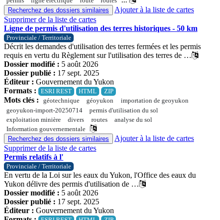
permis
ligne électrique
route
routes
Ajouter à la liste de cartes
Recherchez des dossiers similaires
Supprimer de la liste de cartes
Ligne de permis d'utilisation des terres historiques - 50 km
Provinciale / Territoriale
Décrit les demandes d'utilisation des terres fermées et les permis
requis en vertu du Règlement sur l'utilisation des terres de …
Dossier modifié :
5 août 2026
Dossier publié :
17 sept. 2025
Éditeur :
Gouvernement du Yukon
Formats :
ESRI REST
HTML
ZIP
Mots clés :
géotechnique
géoyukon
importation de geoyukon
geoyukon-import-20250714
permis d'utilisation du sol
exploitation minière
divers
routes
analyse du sol
Information gouvernementale
Ajouter à la liste de cartes
Recherchez des dossiers similaires
Supprimer de la liste de cartes
Permis relatifs à l'
Provinciale / Territoriale
En vertu de la Loi sur les eaux du Yukon, l'Office des eaux du
Yukon délivre des permis d'utilisation de …
Dossier modifié :
5 août 2026
Dossier publié :
17 sept. 2025
Éditeur :
Gouvernement du Yukon
Formats :