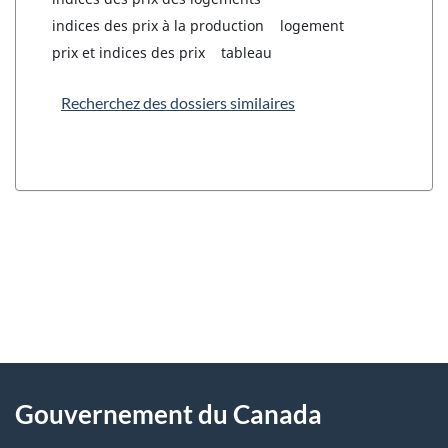
indices des prix à la production
logement
prix et indices des prix
tableau
Recherchez des dossiers similaires
"
D
À
é
propos
Gouvernement du Canada
t
de