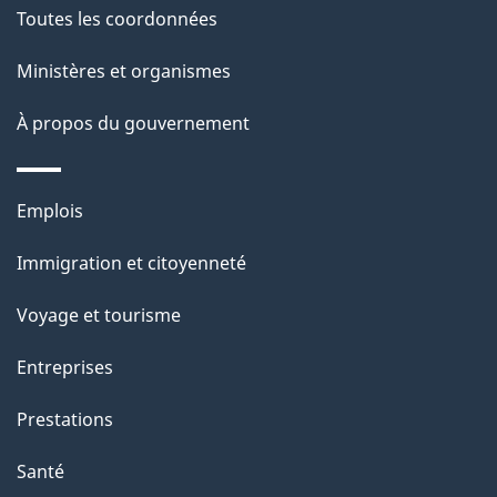
a
Toutes les coordonnées
ce
i
site
Ministères et organismes
l
s
À propos du gouvernement
d
e
Thèmes
Emplois
l
et
a
Immigration et citoyenneté
sujets
p
Voyage et tourisme
a
g
Entreprises
e
Prestations
"
Santé