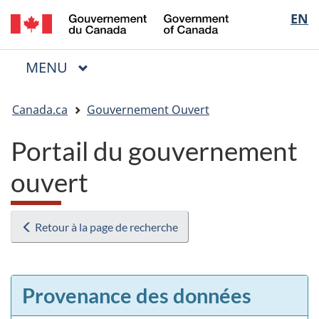
/
Sélectio
EN
Passer
Passer
Passer
Government
au
à
à
de
of
contenu
« Au
la
la
Canada
MENU
PRINCIPAL
principal
sujet
version
Menu
langue
du
HTML
Vous
gouvernement »
simplifiée
Canada.ca
Gouvernement Ouvert
êtes
ici
Portail du gouvernement
:
ouvert
Retour à la page de recherche
Provenance des données