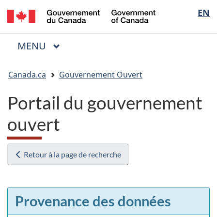
/
Sélectio
EN
Passer
Passer
Passer
Government
au
à
à
de
of
contenu
« Au
la
la
Canada
MENU
PRINCIPAL
principal
sujet
version
Menu
langue
du
HTML
Vous
gouvernement »
simplifiée
Canada.ca
Gouvernement Ouvert
êtes
ici
Portail du gouvernement
:
ouvert
Retour à la page de recherche
Provenance des données