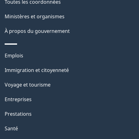
Toutes les coordonnées
ce
i
site
Ministères et organismes
l
s
À propos du gouvernement
d
e
Thèmes
Emplois
l
et
a
Immigration et citoyenneté
sujets
p
Voyage et tourisme
a
g
Entreprises
e
Prestations
"
Santé