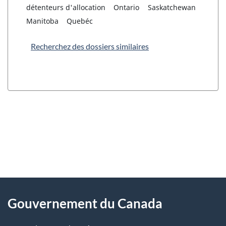
détenteurs d'allocation
Ontario
Saskatchewan
Manitoba
Quebéc
Recherchez des dossiers similaires
"
D
À
é
propos
Gouvernement du Canada
t
de
a