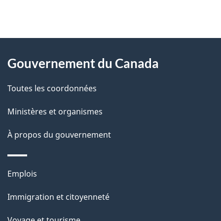
"
D
À
é
propos
Gouvernement du Canada
t
de
a
Toutes les coordonnées
ce
i
site
Ministères et organismes
l
s
À propos du gouvernement
d
e
Thèmes
Emplois
l
et
a
Immigration et citoyenneté
sujets
p
Voyage et tourisme