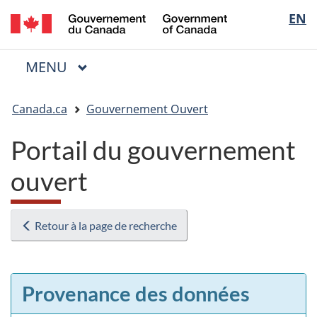
/
Sélectio
EN
Passer
Passer
Passer
Government
au
à
à
de
of
contenu
« Au
la
la
Canada
MENU
PRINCIPAL
principal
sujet
version
Menu
langue
du
HTML
Vous
gouvernement »
simplifiée
Canada.ca
Gouvernement Ouvert
êtes
ici
Portail du gouvernement
:
ouvert
Retour à la page de recherche
Provenance des données