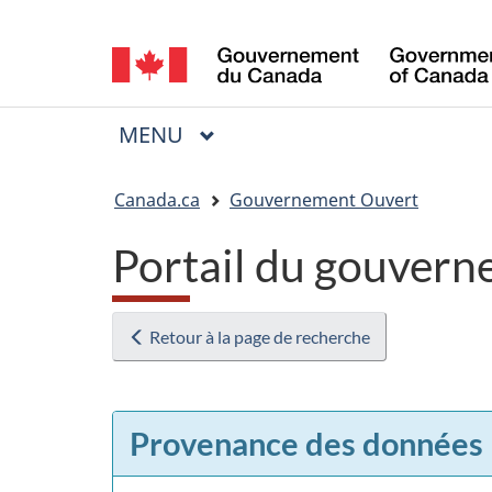
Sélection
de
la
MENU
PRINCIPAL
Menu
langue
Vous
Canada.ca
Gouvernement Ouvert
êtes
Portail du gouvern
ici
:
Retour à la page de recherche
Provenance des données