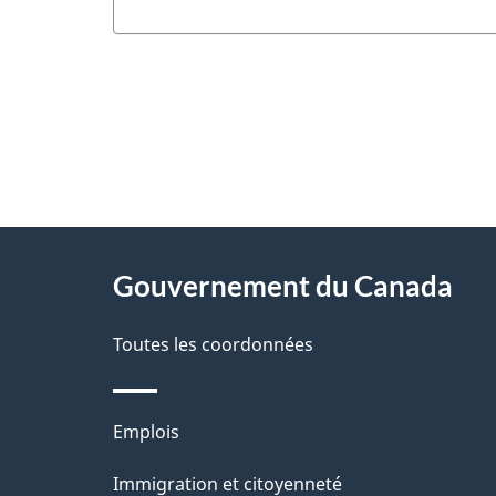
"
D
À
é
propos
Gouvernement du Canada
t
de
a
Toutes les coordonnées
ce
i
site
l
Thèmes
Emplois
s
et
Immigration et citoyenneté