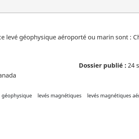
ce levé géophysique aéroporté ou marin sont : 
Dossier publié :
24 s
Canada
géophysique
levés magnétiques
levés magnétiques aé