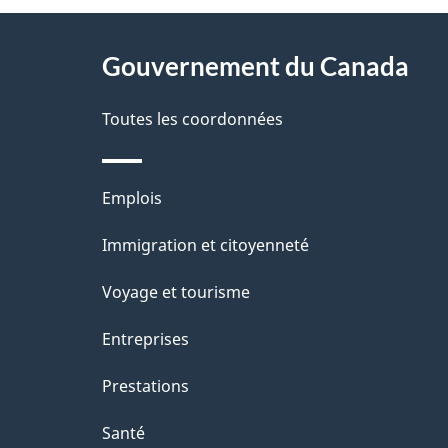
D
À
é
propos
Gouvernement du Canada
t
de
a
Toutes les coordonnées
ce
i
site
l
Thèmes
Emplois
s
et
Immigration et citoyenneté
d
sujets
e
Voyage et tourisme
l
Entreprises
a
Prestations
p
a
Santé