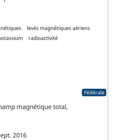
gnétiques
levés magnétiques aériens
potassium
radioactivité
Fédérale
Champ magnétique total,
ept. 2016