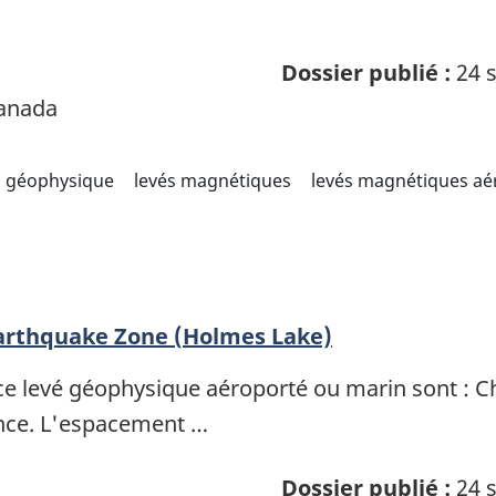
Dossier publié :
24 s
Canada
géophysique
levés magnétiques
levés magnétiques aé
arthquake Zone (Holmes Lake)
ce levé géophysique aéroporté ou marin sont : 
ence. L'espacement …
Dossier publié :
24 s