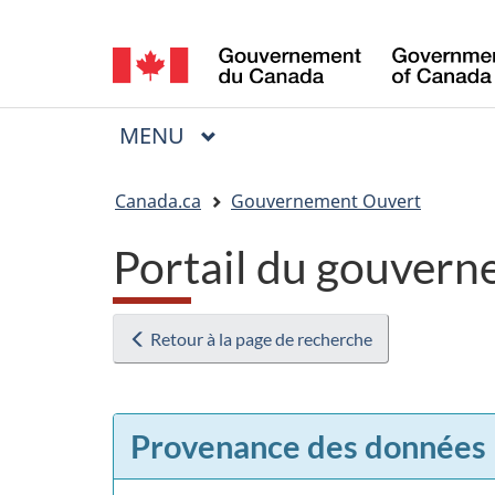
Sélection
de
la
MENU
PRINCIPAL
Menu
langue
Vous
Canada.ca
Gouvernement Ouvert
êtes
Portail du gouvern
ici
:
Retour à la page de recherche
Provenance des données