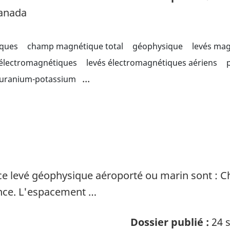
Canada
iques
champ magnétique total
géophysique
levés ma
 électromagnétiques
levés électromagnétiques aériens
...
 uranium-potassium
ce levé géophysique aéroporté ou marin sont : 
ence. L'espacement …
Dossier publié :
24 s