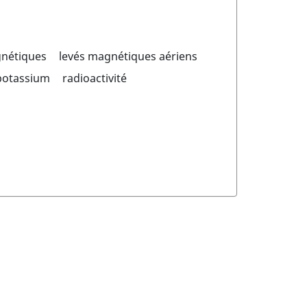
gnétiques
levés magnétiques aériens
potassium
radioactivité