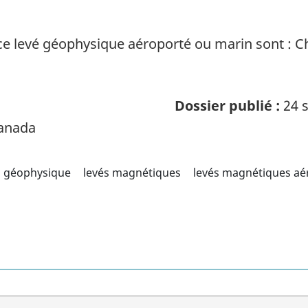
ce levé géophysique aéroporté ou marin sont : 
Dossier publié :
24 s
Canada
géophysique
levés magnétiques
levés magnétiques aé