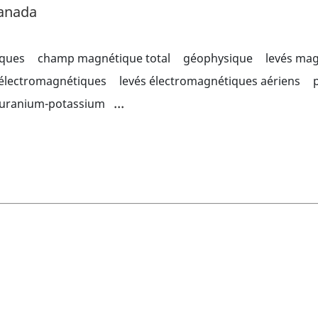
Canada
iques
champ magnétique total
géophysique
levés ma
 électromagnétiques
levés électromagnétiques aériens
...
 uranium-potassium