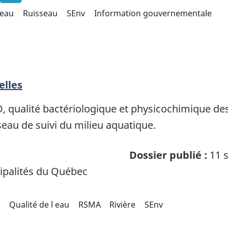
 eau
Ruisseau
SEnv
Information gouvernementale
lles
alité bactériologique et physicochimique des 
eau de suivi du milieu aquatique.
Dossier publié :
11 s
palités du Québec
Qualité de l eau
RSMA
Rivière
SEnv