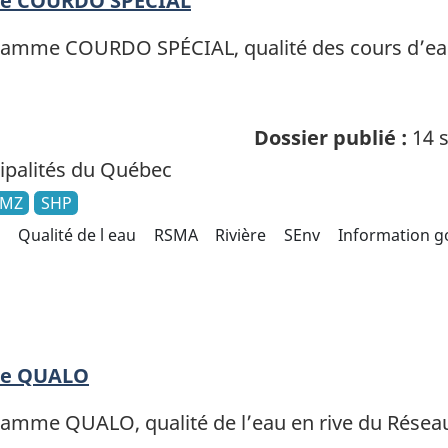
age COURDO SPÉCIAL
ramme COURDO SPÉCIAL, qualité des cours d’eau,
Dossier publié :
14 s
palités du Québec
KMZ
SHP
Qualité de l eau
RSMA
Rivière
SEnv
Information 
age QUALO
amme QUALO, qualité de l’eau en rive du Réseau 