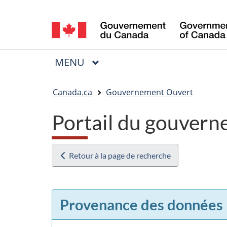
Sélection
de
la
MENU
PRINCIPAL
Menu
langue
Vous
Canada.ca
Gouvernement Ouvert
êtes
Portail du gouvern
ici
:
Retour à la page de recherche
Provenance des données