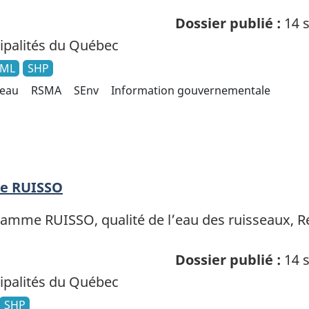
Dossier publié :
14 s
palités du Québec
ML
SHP
 eau
RSMA
SEnv
Information gouvernementale
ge RUISSO
amme RUISSO, qualité de l’eau des ruisseaux, Ré
Dossier publié :
14 s
palités du Québec
SHP