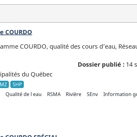
age COURDO
ramme COURDO, qualité des cours d’eau, Réseau 
Dossier publié :
14 s
palités du Québec
KMZ
SHP
Qualité de l eau
RSMA
Rivière
SEnv
Information 