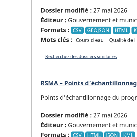
Dossier modifié :
27 mai 2026
Éditeur :
Gouvernement et munici
Formats :
CSV
GEOJSON
HTML
K
Mots clés :
Cours d eau
Qualité de l
Recherchez des dossiers similaires
RSMA – Points d’échantillonna
Points d’échantillonnage du progr
Dossier modifié :
27 mai 2026
Éditeur :
Gouvernement et munici
Formats :
CSV
HTML
JSON
KML