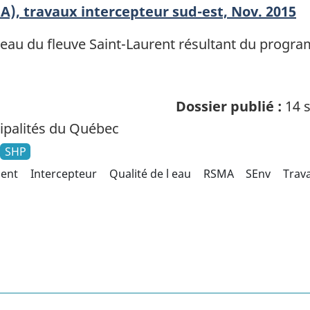
A), travaux intercepteur sud-est, Nov. 2015
l’eau du fleuve Saint-Laurent résultant du program
Dossier publié :
14 s
palités du Québec
SHP
ent
Intercepteur
Qualité de l eau
RSMA
SEnv
Trav