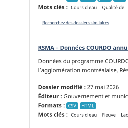
Mots clés :
Cours d eau
Qualité de l
Recherchez des dossiers similaires
RSMA – Données COURDO annue
Données du programme COURDO, qu
l’agglomération montréalaise, Rés
Dossier modifié :
27 mai 2026
Éditeur :
Gouvernement et munici
Formats :
CSV
HTML
Mots clés :
Cours d eau
Fleuve
Lac