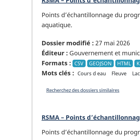
RSMA – Points d’échantillonn
Points d’échantillonnage du prog
aquatique.
Dossier modifié :
27 mai 2026
Éditeur :
Gouvernement et munici
Formats :
CSV
GEOJSON
HTML
Mots clés :
Cours d eau
Fleuve
Lac
Recherchez des dossiers similaires
RSMA – Points d’échantillonn
Points d’échantillonnage du progr