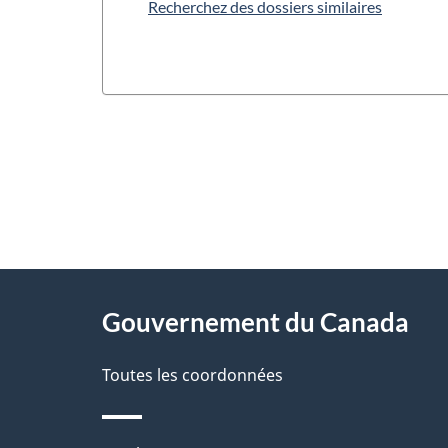
Recherchez des dossiers similaires
"
D
À
é
propos
Gouvernement du Canada
t
de
a
Toutes les coordonnées
ce
i
site