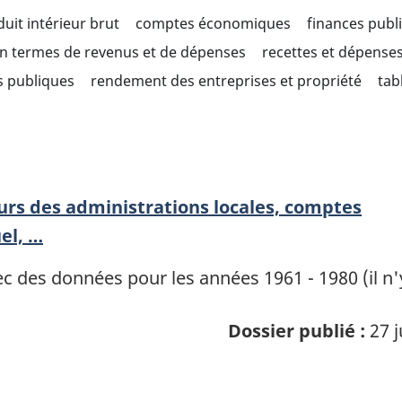
uit intérieur brut
comptes économiques
finances publ
 en termes de revenus et de dépenses
recettes et dépense
s publiques
rendement des entreprises et propriété
tab
urs des administrations locales, comptes
el, …
vec des données pour les années 1961 - 1980 (il 
Dossier publié :
27 j