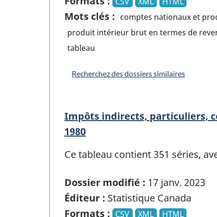
Formats :
CSV
XML
HTML
Mots clés :
comptes nationaux et prod
produit intérieur brut en termes de rev
tableau
Recherchez des dossiers similaires
Impôts indirects, particuliers,
1980
Ce tableau contient 351 séries, a
Dossier modifié :
17 janv. 2023
Éditeur :
Statistique Canada
Formats :
CSV
XML
HTML