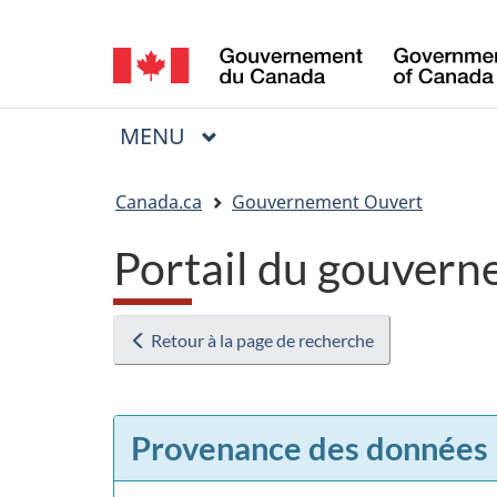
Sélection
de
la
MENU
PRINCIPAL
Menu
langue
Vous
Canada.ca
Gouvernement Ouvert
êtes
Portail du gouvern
ici
:
Retour à la page de recherche
Provenance des données