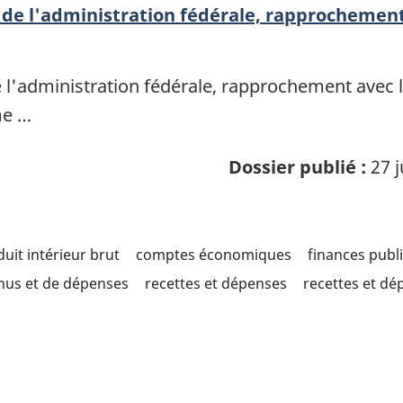
t de l'administration fédérale, rapprochemen
e l'administration fédérale, rapprochement avec 
me …
Dossier publié :
27 j
uit intérieur brut
comptes économiques
finances publ
enus et de dépenses
recettes et dépenses
recettes et dé