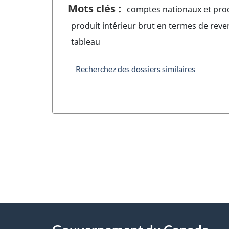
Mots clés :
comptes nationaux et prod
produit intérieur brut en termes de rev
tableau
Recherchez des dossiers similaires
"
D
À
é