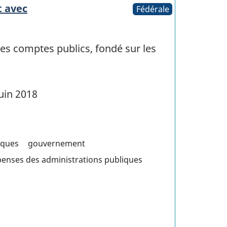
t avec
Fédérale
les comptes publics, fondé sur les
uin 2018
iques
gouvernement
penses des administrations publiques