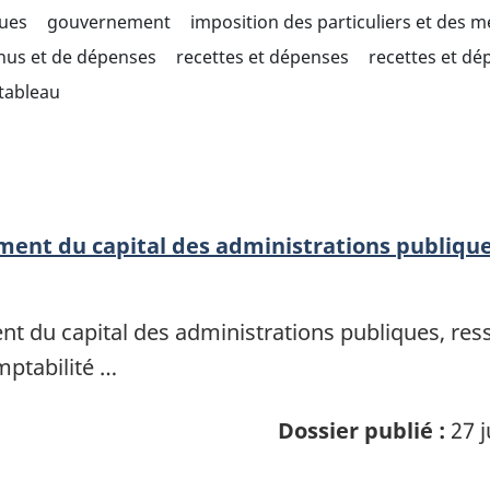
ques
gouvernement
imposition des particuliers et des 
enus et de dépenses
recettes et dépenses
recettes et dé
tableau
ment du capital des administrations publique
t du capital des administrations publiques, res
mptabilité …
Dossier publié :
27 j