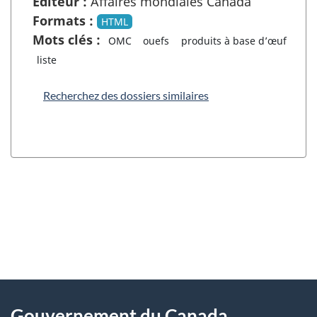
Éditeur :
Affaires mondiales Canada
Formats :
HTML
Mots clés :
OMC
ouefs
produits à base d’œuf
liste
Recherchez des dossiers similaires
"
D
À
é
propos
Gouvernement du Canada