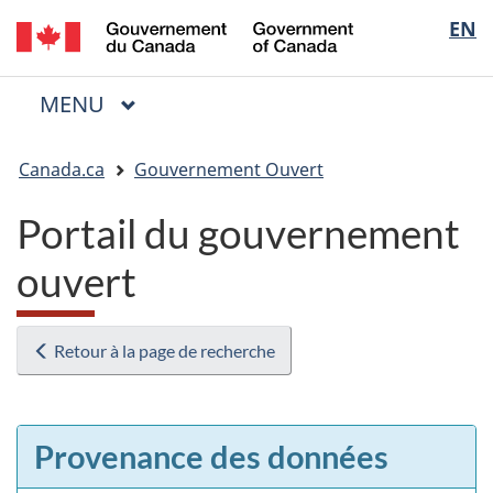
/
Sélectio
EN
Passer
Passer
Passer
Government
au
à
à
de
of
contenu
« Au
la
la
Canada
MENU
PRINCIPAL
principal
sujet
version
Menu
langue
du
HTML
Vous
gouvernement »
simplifiée
Canada.ca
Gouvernement Ouvert
êtes
ici
Portail du gouvernement
:
ouvert
Retour à la page de recherche
Provenance des données