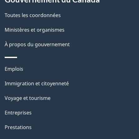
t
de
a
Toutes les coordonnées
ce
i
site
Ministères et organismes
l
s
À propos du gouvernement
d
e
Thèmes
Emplois
l
et
a
Immigration et citoyenneté
sujets
p
Voyage et tourisme
a
g
Entreprises
e
Prestations
"