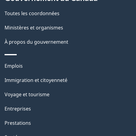
t
de
a
Toutes les coordonnées
ce
i
site
Ministères et organismes
l
s
À propos du gouvernement
d
e
Thèmes
Emplois
l
et
a
Immigration et citoyenneté
sujets
p
Voyage et tourisme
a
g
Entreprises
e
Prestations
"