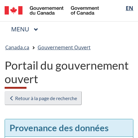
/
Sélectio
EN
Passer
Passer
Passer
Government
au
à
à
de
of
contenu
« Au
la
la
Canada
MENU
PRINCIPAL
principal
sujet
version
Menu
langue
du
HTML
Vous
gouvernement »
simplifiée
Canada.ca
Gouvernement Ouvert
êtes
ici
Portail du gouvernement
:
ouvert
Retour à la page de recherche
Provenance des données