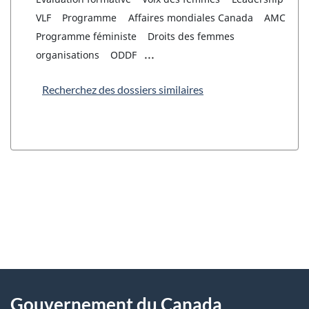
VLF
Programme
Affaires mondiales Canada
AMC
Programme féministe
Droits des femmes
...
organisations
ODDF
Recherchez des dossiers similaires
"
D
À
é
propos
Gouvernement du Canada