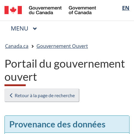
/
Sélectio
EN
Passer
Passer
Passer
Government
au
à
à
de
of
contenu
« Au
la
la
Canada
MENU
PRINCIPAL
principal
sujet
version
Menu
langue
du
HTML
Vous
gouvernement »
simplifiée
Canada.ca
Gouvernement Ouvert
êtes
ici
Portail du gouvernement
:
ouvert
Retour à la page de recherche
Provenance des données