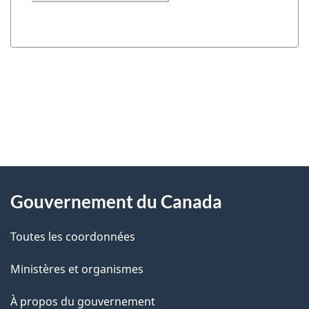
"
D
À
é
propos
Gouvernement du Canada
t
de
a
Toutes les coordonnées
ce
i
site
Ministères et organismes
l
s
À propos du gouvernement