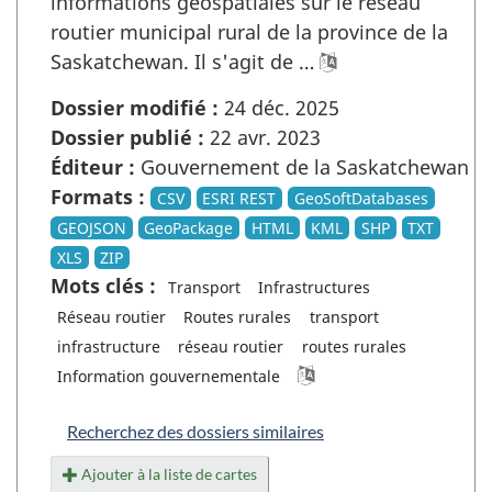
informations géospatiales sur le réseau
routier municipal rural de la province de la
Saskatchewan. Il s'agit de …
Dossier modifié :
24 déc. 2025
Dossier publié :
22 avr. 2023
Éditeur :
Gouvernement de la Saskatchewan
Formats :
CSV
ESRI REST
GeoSoftDatabases
GEOJSON
GeoPackage
HTML
KML
SHP
TXT
XLS
ZIP
Mots clés :
Transport
Infrastructures
Réseau routier
Routes rurales
transport
infrastructure
réseau routier
routes rurales
Information gouvernementale
Recherchez des dossiers similaires
Ajouter à la liste de cartes