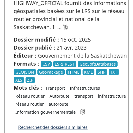
HIGHWAY_OFFICIAL fournit des informations
géospatiales basées sur le LRS sur le réseau
routier provincial et national de la
Saskatchewan. Il …
Dossier modifié :
15 oct. 2025
Dossier publié :
21 avr. 2023
Éditeur :
Gouvernement de la Saskatchewan
Formats :
CSV
ESRI REST
GeoSoftDatabases
GEOJSON
GeoPackage
HTML
KML
SHP
TXT
XLS
ZIP
Mots clés :
Transport
Infrastructures
Réseau routier
Autoroute
transport
infrastructure
réseau routier
autoroute
Information gouvernementale
Recherchez des dossiers similaires