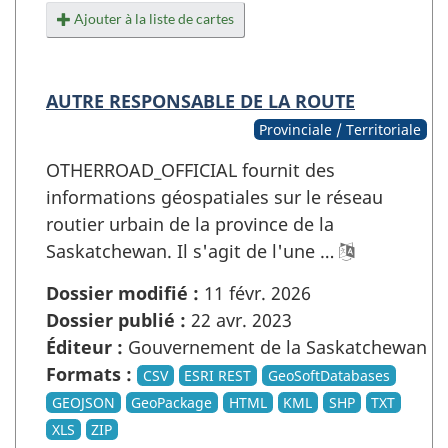
Ajouter à la liste de cartes
AUTRE RESPONSABLE DE LA ROUTE
Provinciale / Territoriale
OTHERROAD_OFFICIAL fournit des
informations géospatiales sur le réseau
routier urbain de la province de la
Saskatchewan. Il s'agit de l'une …
Dossier modifié :
11 févr. 2026
Dossier publié :
22 avr. 2023
Éditeur :
Gouvernement de la Saskatchewan
Formats :
CSV
ESRI REST
GeoSoftDatabases
GEOJSON
GeoPackage
HTML
KML
SHP
TXT
XLS
ZIP