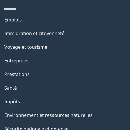
d
e
Thèmes
Emplois
l
et
a
Immigration et citoyenneté
sujets
p
Voyage et tourisme
a
g
Entreprises
e
Prestations
"
Santé
Impôts
Environnement et ressources naturelles
Sécurité nationale et défense