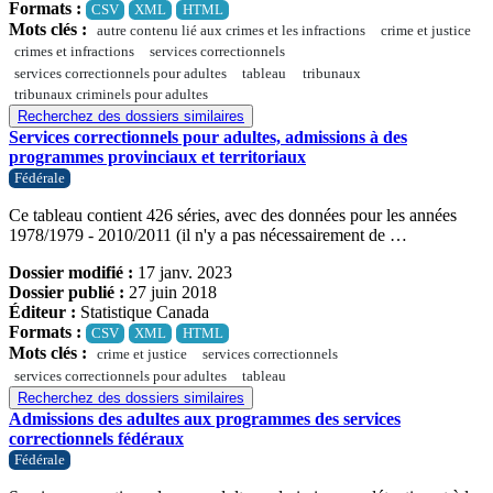
Formats :
CSV
XML
HTML
Mots clés :
autre contenu lié aux crimes et les infractions
crime et justice
crimes et infractions
services correctionnels
services correctionnels pour adultes
tableau
tribunaux
tribunaux criminels pour adultes
Recherchez des dossiers similaires
Services correctionnels pour adultes, admissions à des
programmes provinciaux et territoriaux
Fédérale
Ce tableau contient 426 séries, avec des données pour les années
1978/1979 - 2010/2011 (il n'y a pas nécessairement de …
Dossier modifié :
17 janv. 2023
Dossier publié :
27 juin 2018
Éditeur :
Statistique Canada
Formats :
CSV
XML
HTML
Mots clés :
crime et justice
services correctionnels
services correctionnels pour adultes
tableau
Recherchez des dossiers similaires
Admissions des adultes aux programmes des services
correctionnels fédéraux
Fédérale