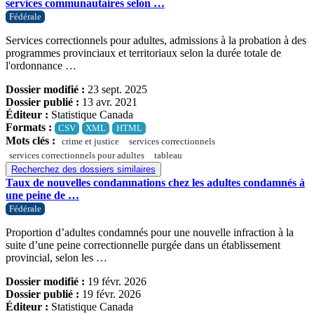
services communautaires selon …
Fédérale
Services correctionnels pour adultes, admissions à la probation à des
programmes provinciaux et territoriaux selon la durée totale de
l'ordonnance …
Dossier modifié :
23 sept. 2025
Dossier publié :
13 avr. 2021
Éditeur :
Statistique Canada
Formats :
CSV
XML
HTML
Mots clés :
crime et justice
services correctionnels
services correctionnels pour adultes
tableau
Recherchez des dossiers similaires
Taux de nouvelles condamnations chez les adultes condamnés à
une peine de …
Fédérale
Proportion d’adultes condamnés pour une nouvelle infraction à la
suite d’une peine correctionnelle purgée dans un établissement
provincial, selon les …
Dossier modifié :
19 févr. 2026
Dossier publié :
19 févr. 2026
Éditeur :
Statistique Canada