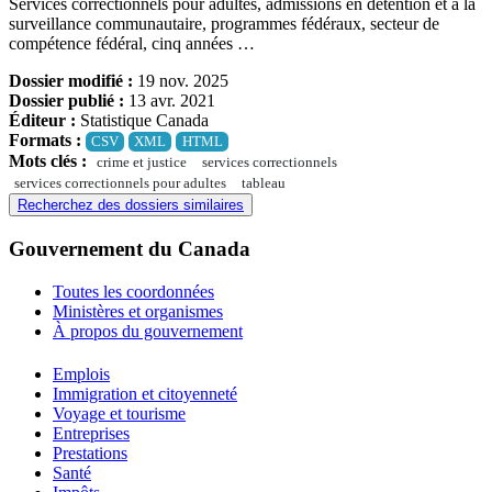
Services correctionnels pour adultes, admissions en détention et à la
surveillance communautaire, programmes fédéraux, secteur de
compétence fédéral, cinq années …
Dossier modifié :
19 nov. 2025
Dossier publié :
13 avr. 2021
Éditeur :
Statistique Canada
Formats :
CSV
XML
HTML
Mots clés :
crime et justice
services correctionnels
services correctionnels pour adultes
tableau
Recherchez des dossiers similaires
Gouvernement du Canada
Toutes les coordonnées
Ministères et organismes
À propos du gouvernement
Thèmes
Emplois
et
Immigration et citoyenneté
sujets
Voyage et tourisme
Entreprises
Prestations
Santé