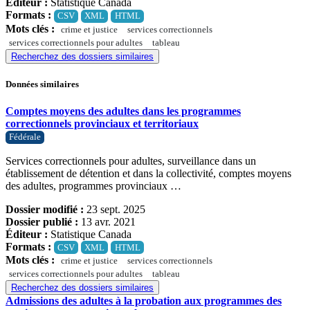
Éditeur :
Statistique Canada
Formats :
CSV
XML
HTML
Mots clés :
crime et justice
services correctionnels
services correctionnels pour adultes
tableau
Recherchez des dossiers similaires
Données similaires
Comptes moyens des adultes dans les programmes
correctionnels provinciaux et territoriaux
Fédérale
Services correctionnels pour adultes, surveillance dans un
établissement de détention et dans la collectivité, comptes moyens
des adultes, programmes provinciaux …
Dossier modifié :
23 sept. 2025
Dossier publié :
13 avr. 2021
Éditeur :
Statistique Canada
Formats :
CSV
XML
HTML
Mots clés :
crime et justice
services correctionnels
services correctionnels pour adultes
tableau
Recherchez des dossiers similaires
Admissions des adultes à la probation aux programmes des