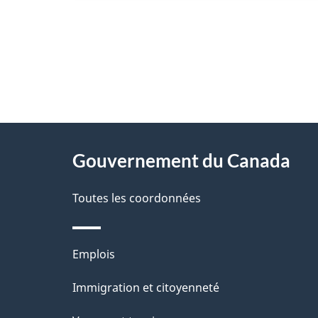
"
D
À
é
propos
Gouvernement du Canada
t
de
a
Toutes les coordonnées
ce
i
site
l
Thèmes
Emplois
s
et
Immigration et citoyenneté
d
sujets