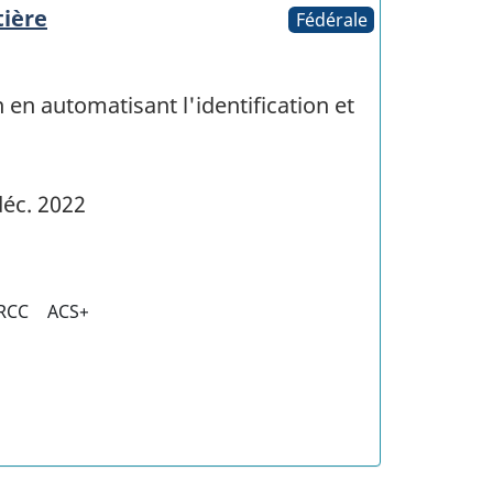
tière
Fédérale
n en automatisant l'identification et
éc. 2022
RCC
ACS+