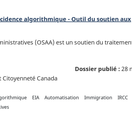
incidence algorithmique - Outil du soutien aux
dministratives (OSAA) est un soutien du traitement
Dossier publié :
28 
t Citoyenneté Canada
lgorithmique
EIA
Automatisation
Immigration
IRCC
tives