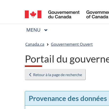
Sélection
de
la
MENU
PRINCIPAL
Menu
langue
Vous
Canada.ca
Gouvernement Ouvert
êtes
Portail du gouvern
ici
:
Retour à la page de recherche
Provenance des données