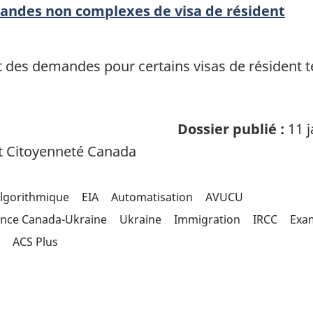
ndes non complexes de visa de résident
t des demandes pour certains visas de résident te
Dossier publié :
11 j
t Citoyenneté Canada
algorithmique
EIA
Automatisation
AVUCU
gence Canada-Ukraine
Ukraine
Immigration
IRCC
Exam
s
ACS Plus