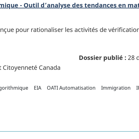
hmique - Outil d’analyse des tendances en ma
çue pour rationaliser les activités de vérificatio
Dossier publié :
28 d
t Citoyenneté Canada
lgorithmique
EIA
OATI Automatisation
Immigration
I