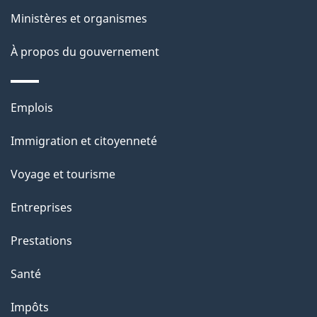
i
site
Ministères et organismes
l
s
À propos du gouvernement
d
e
Thèmes
Emplois
l
et
a
Immigration et citoyenneté
sujets
p
Voyage et tourisme
a
g
Entreprises
e
Prestations
"
Santé
Impôts