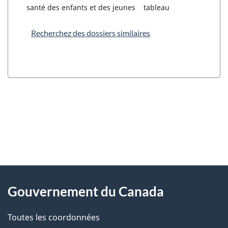
santé des enfants et des jeunes
tableau
Recherchez des dossiers similaires
"
D
À
é
propos
Gouvernement du Canada
t
de
a
Toutes les coordonnées
ce