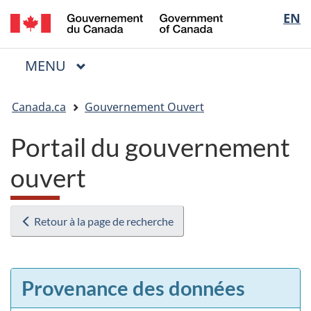
/
Sélectio
EN
Passer
Passer
Passer
Government
au
à
à
de
of
contenu
« Au
la
la
Canada
MENU
PRINCIPAL
principal
sujet
version
Menu
langue
du
HTML
Vous
gouvernement »
simplifiée
Canada.ca
Gouvernement Ouvert
êtes
ici
Portail du gouvernement
:
ouvert
Retour à la page de recherche
Provenance des données