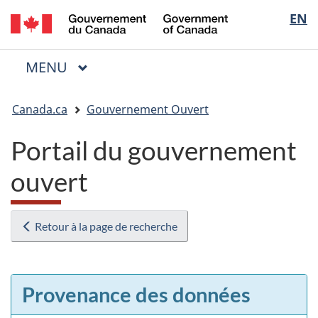
/
Sélectio
EN
Passer
Passer
Passer
Government
au
à
à
de
of
contenu
« Au
la
la
Canada
MENU
PRINCIPAL
principal
sujet
version
Menu
langue
du
HTML
Vous
gouvernement »
simplifiée
Canada.ca
Gouvernement Ouvert
êtes
ici
Portail du gouvernement
:
ouvert
Retour à la page de recherche
Provenance des données