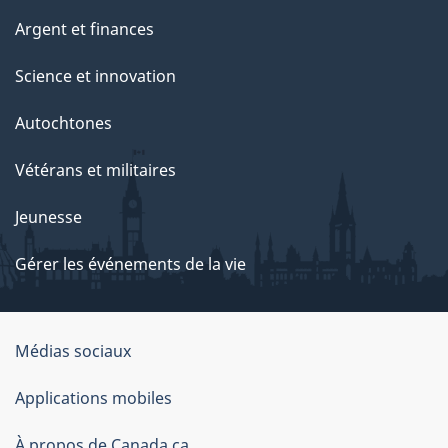
Argent et finances
Science et innovation
Autochtones
Vétérans et militaires
Jeunesse
Gérer les événements de la vie
Organisation
Médias sociaux
du
Applications mobiles
gouvernement
du
À propos de Canada.ca