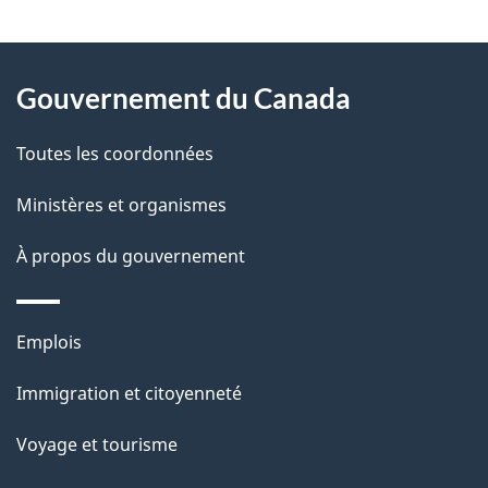
"
D
À
é
propos
Gouvernement du Canada
t
de
a
Toutes les coordonnées
ce
i
site
Ministères et organismes
l
s
À propos du gouvernement
d
e
Thèmes
Emplois
l
et
a
Immigration et citoyenneté
sujets
p
Voyage et tourisme
a