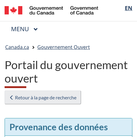
/
Sélectio
EN
Passer
Passer
Passer
Government
au
à
à
de
of
contenu
« Au
la
la
Canada
MENU
PRINCIPAL
principal
sujet
version
Menu
langue
du
HTML
Vous
gouvernement »
simplifiée
Canada.ca
Gouvernement Ouvert
êtes
ici
Portail du gouvernement
:
ouvert
Retour à la page de recherche
Provenance des données