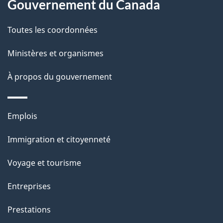
propos
Gouvernement du Canada
t
de
a
Toutes les coordonnées
ce
i
site
Ministères et organismes
l
s
À propos du gouvernement
d
e
Thèmes
Emplois
l
et
a
Immigration et citoyenneté
sujets
p
Voyage et tourisme
a
g
Entreprises
e
Prestations
"