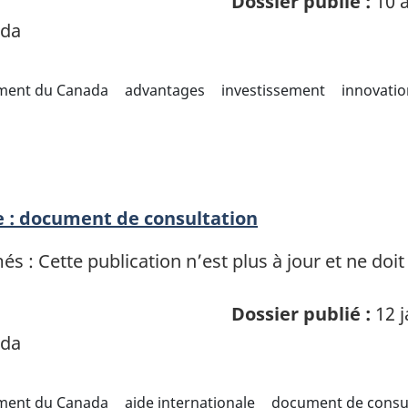
Dossier publié :
10 a
ada
ement du Canada
advantages
investissement
innovatio
e : document de consultation
 : Cette publication n’est plus à jour et ne doit
Dossier publié :
12 j
ada
ement du Canada
aide internationale
document de consul