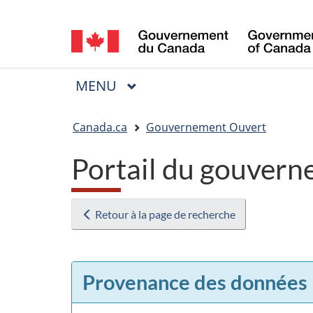
Sélection
de
la
MENU
PRINCIPAL
Menu
langue
Vous
Canada.ca
Gouvernement Ouvert
êtes
Portail du gouvern
ici
:
Retour à la page de recherche
Provenance des données