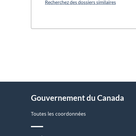
Recherchez des dossiers similaires
"
D
À
é
propos
Gouvernement du Canada
t
de
a
Toutes les coordonnées
ce
i
site