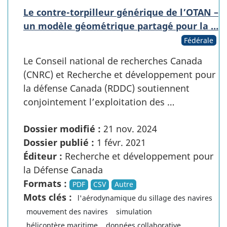
Le contre-torpilleur g´en´erique de l’OTAN –
un mod`ele g´eom´etrique partag´e pour la …
Fédérale
Le Conseil national de recherches Canada
(CNRC) et Recherche et d´eveloppement pour
la d´efense Canada (RDDC) soutiennent
conjointement l’exploitation des …
Dossier modifié :
21 nov. 2024
Dossier publié :
1 févr. 2021
Éditeur :
Recherche et développement pour
la Défense Canada
Formats :
PDF
CSV
Autre
Mots clés :
l'aérodynamique du sillage des navires
mouvement des navires
simulation
hélicoptère maritime
données collaborative