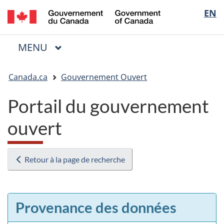
/
Sélectio
EN
Passer
Passer
Passer
Government
au
à
à
de
of
contenu
« Au
la
la
Canada
MENU
PRINCIPAL
principal
sujet
version
Menu
langue
du
HTML
Vous
gouvernement »
simplifiée
Canada.ca
Gouvernement Ouvert
êtes
ici
Portail du gouvernement
:
ouvert
Retour à la page de recherche
Provenance des données