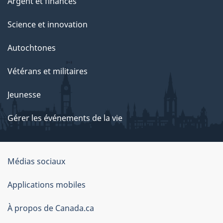
Argent et finances
Science et innovation
Autochtones
Vétérans et militaires
Jeunesse
Gérer les événements de la vie
Organisation
Médias sociaux
du
Applications mobiles
gouvernement
du
À propos de Canada.ca