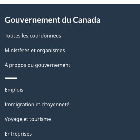
D
À
é
propos
Gouvernement du Canada
t
de
a
Toutes les coordonnées
ce
i
site
Ministères et organismes
l
s
À propos du gouvernement
d
e
Thèmes
Emplois
l
et
a
Immigration et citoyenneté
sujets
p
Voyage et tourisme
a
g
Entreprises