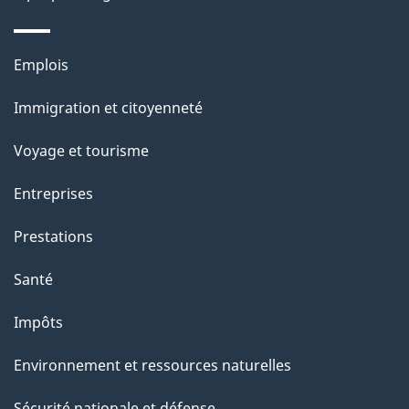
d
e
Thèmes
Emplois
l
et
a
Immigration et citoyenneté
sujets
p
Voyage et tourisme
a
g
Entreprises
e
Prestations
"
Santé
Impôts
Environnement et ressources naturelles
Sécurité nationale et défense