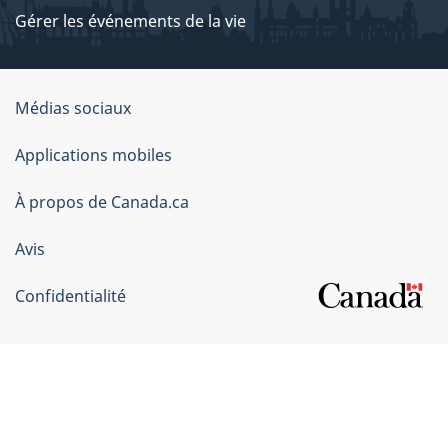
Gérer les événements de la vie
Organisation
Médias sociaux
du
Applications mobiles
gouvernement
du
À propos de Canada.ca
Canada
Avis
Confidentialité