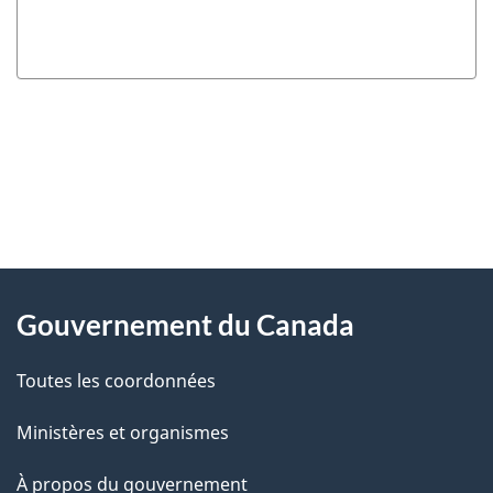
"
D
À
é
propos
Gouvernement du Canada
t
de
a
Toutes les coordonnées
ce
i
site
Ministères et organismes
l
s
À propos du gouvernement