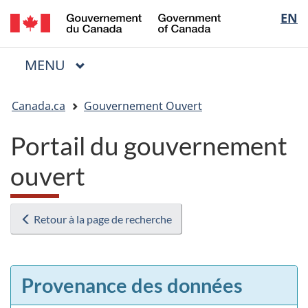
/
Sélectio
EN
Passer
Passer
Passer
Government
au
à
à
de
of
contenu
« Au
la
la
Canada
MENU
PRINCIPAL
principal
sujet
version
Menu
langue
du
HTML
Vous
gouvernement »
simplifiée
Canada.ca
Gouvernement Ouvert
êtes
ici
Portail du gouvernement
:
ouvert
Retour à la page de recherche
Provenance des données