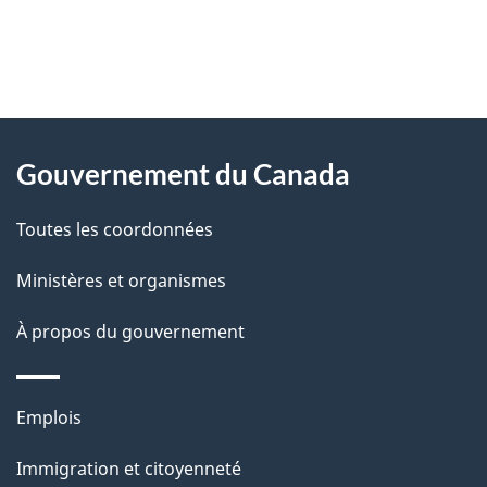
"
D
À
é
propos
Gouvernement du Canada
t
de
a
Toutes les coordonnées
ce
i
site
Ministères et organismes
l
s
À propos du gouvernement
d
e
Thèmes
Emplois
l
et
a
Immigration et citoyenneté
sujets