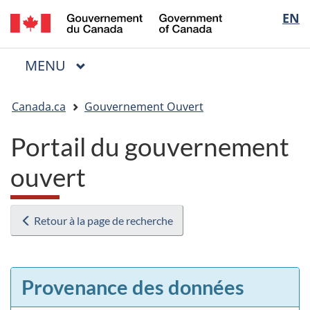
/
Sélectio
EN
Passer
Passer
Passer
Government
au
à
à
de
of
contenu
« Au
la
la
Canada
MENU
PRINCIPAL
principal
sujet
version
Menu
langue
du
HTML
Vous
gouvernement »
simplifiée
Canada.ca
Gouvernement Ouvert
êtes
ici
Portail du gouvernement
:
ouvert
Retour à la page de recherche
Provenance des données