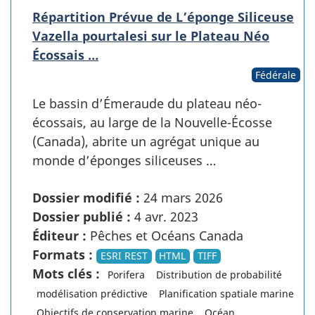
Répartition Prévue de L’éponge Siliceuse
Vazella pourtalesi sur le Plateau Néo
Écossais …
Fédérale
Le bassin d’Émeraude du plateau néo-
écossais, au large de la Nouvelle-Écosse
(Canada), abrite un agrégat unique au
monde d’éponges siliceuses …
Dossier modifié :
24 mars 2026
Dossier publié :
4 avr. 2023
Éditeur :
Pêches et Océans Canada
Formats :
ESRI REST
HTML
TIFF
Mots clés :
Porifera
Distribution de probabilité
modélisation prédictive
Planification spatiale marine
Objectifs de conservation marine
Océan