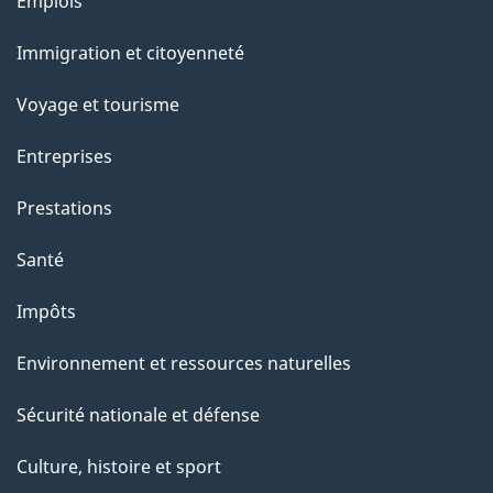
Thèmes
Emplois
l
et
a
Immigration et citoyenneté
sujets
p
Voyage et tourisme
a
g
Entreprises
e
Prestations
"
Santé
Impôts
Environnement et ressources naturelles
Sécurité nationale et défense
Culture, histoire et sport