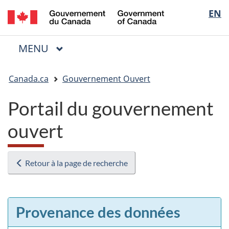
/
Sélectio
EN
Passer
Passer
Passer
Government
au
à
à
de
of
contenu
« Au
la
la
Canada
MENU
PRINCIPAL
principal
sujet
version
Menu
langue
du
HTML
Vous
gouvernement »
simplifiée
Canada.ca
Gouvernement Ouvert
êtes
ici
Portail du gouvernement
:
ouvert
Retour à la page de recherche
Provenance des données