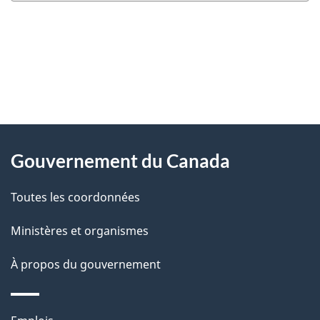
"
D
À
é
propos
Gouvernement du Canada
t
de
a
Toutes les coordonnées
ce
i
site
Ministères et organismes
l
s
À propos du gouvernement
d
e