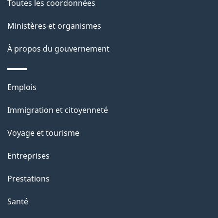
Toutes les coordonnées
ce
i
site
Ministères et organismes
l
s
À propos du gouvernement
d
e
Thèmes
Emplois
l
et
a
Immigration et citoyenneté
sujets
p
Voyage et tourisme
a
g
Entreprises
e
Prestations
"
Santé