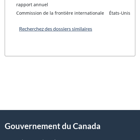
rapport annuel
Commission de la frontière internationale
États-Unis
Recherchez des dossiers similaires
"
D
À
é
propos
Gouvernement du Canada
t
de
a