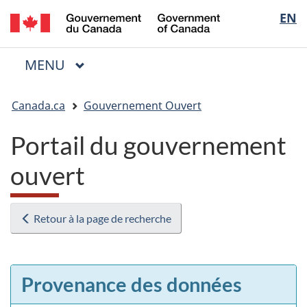
/
Sélectio
EN
Passer
Passer
Passer
Government
au
à
à
de
of
contenu
« Au
la
la
Canada
MENU
PRINCIPAL
principal
sujet
version
Menu
langue
du
HTML
Vous
gouvernement »
simplifiée
Canada.ca
Gouvernement Ouvert
êtes
ici
Portail du gouvernement
:
ouvert
Retour à la page de recherche
Provenance des données