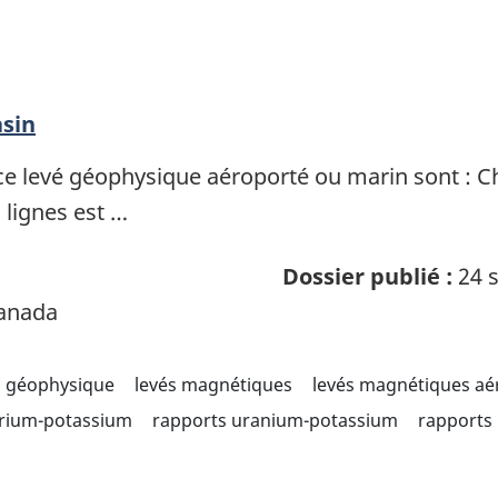
sin
ce levé géophysique aéroporté ou marin sont : 
lignes est …
Dossier publié :
24 s
Canada
géophysique
levés magnétiques
levés magnétiques aé
orium-potassium
rapports uranium-potassium
rapports