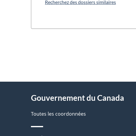
Recherchez des dossiers similaires
"
D
À
é
propos
Gouvernement du Canada
t
de
a
Toutes les coordonnées
ce
i
site