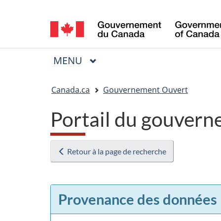
Sélection
de
la
MENU
PRINCIPAL
Menu
langue
Vous
Canada.ca
Gouvernement Ouvert
êtes
Portail du gouvern
ici
:
Retour à la page de recherche
Provenance des données