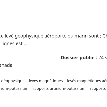
ce levé géophysique aéroporté ou marin sont : 
lignes est …
Dossier publié :
24 s
Canada
géophysique
levés magnétiques
levés magnétiques aé
orium-potassium
rapports uranium-potassium
rapports