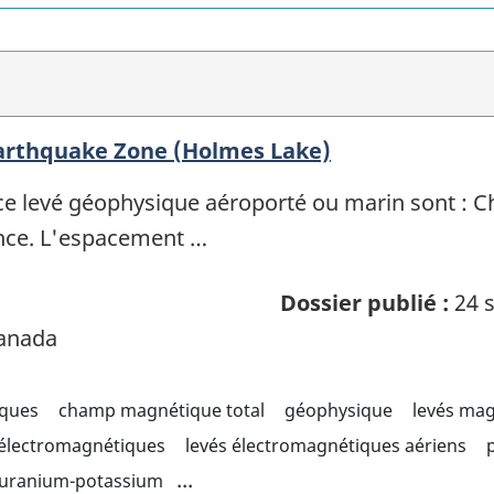
arthquake Zone (Holmes Lake)
ce levé géophysique aéroporté ou marin sont : 
ence. L'espacement …
Dossier publié :
24 s
Canada
iques
champ magnétique total
géophysique
levés ma
 électromagnétiques
levés électromagnétiques aériens
...
 uranium-potassium