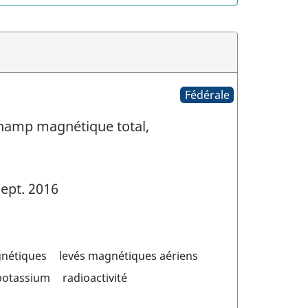
Fédérale
Champ magnétique total,
ept. 2016
gnétiques
levés magnétiques aériens
potassium
radioactivité