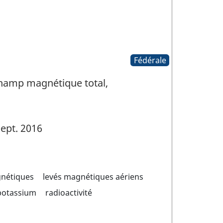
Fédérale
Champ magnétique total,
ept. 2016
gnétiques
levés magnétiques aériens
potassium
radioactivité