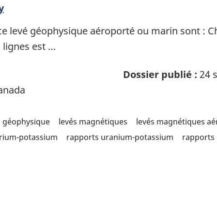
y
ce levé géophysique aéroporté ou marin sont : 
lignes est …
Dossier publié :
24 s
Canada
géophysique
levés magnétiques
levés magnétiques aé
orium-potassium
rapports uranium-potassium
rapports