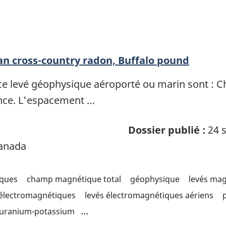
 cross-country radon, Buffalo pound
ce levé géophysique aéroporté ou marin sont : 
ence. L'espacement …
Dossier publié :
24 s
Canada
iques
champ magnétique total
géophysique
levés ma
 électromagnétiques
levés électromagnétiques aériens
...
 uranium-potassium