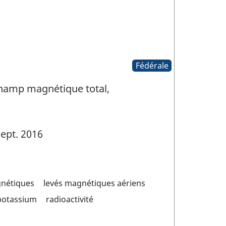
Fédérale
Champ magnétique total,
ept. 2016
gnétiques
levés magnétiques aériens
potassium
radioactivité