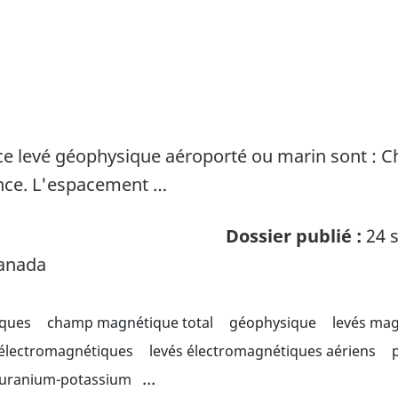
ce levé géophysique aéroporté ou marin sont : 
ence. L'espacement …
Dossier publié :
24 s
Canada
iques
champ magnétique total
géophysique
levés ma
 électromagnétiques
levés électromagnétiques aériens
...
 uranium-potassium